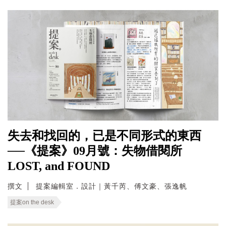
失去和找回的，已是不同形式的東西
──《提案》09月號：失物借閱所
LOST, and FOUND
撰文
提案編輯室．設計｜黃千芮、傅文豪、張逸帆
提案on the desk