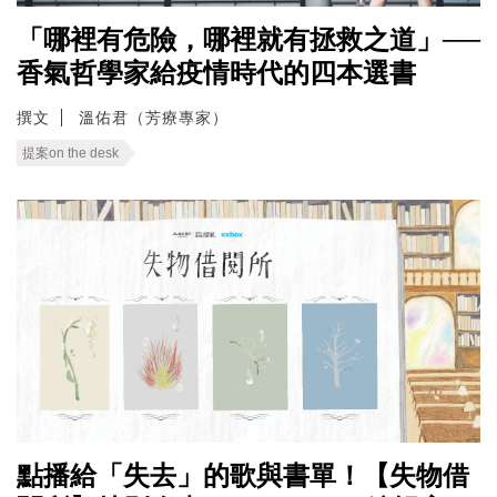
「哪裡有危險，哪裡就有拯救之道」──
香氣哲學家給疫情時代的四本選書
撰文
溫佑君（芳療專家）
提案on the desk
點播給「失去」的歌與書單！【失物借