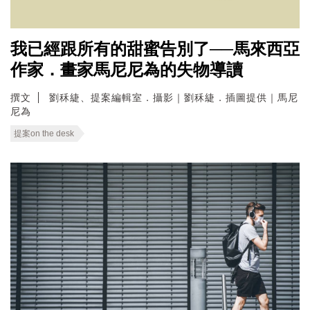
我已經跟所有的甜蜜告別了──馬來西亞
作家．畫家馬尼尼為的失物導讀
撰文
劉秝緁、提案編輯室．攝影｜劉秝緁．插圖提供｜馬尼
尼為
提案on the desk