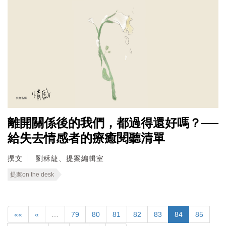
離開關係後的我們，都過得還好嗎？──
給失去情感者的療癒閱聽清單
撰文
劉秝緁、提案編輯室
提案on the desk
««
«
…
79
80
81
82
83
84
85