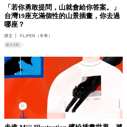
「若你勇敢提問，山就會給你答案。」
台灣19座充滿個性的山景插畫，你去過
哪座？
撰文
FLiPER（辛蒂）
藝文活動