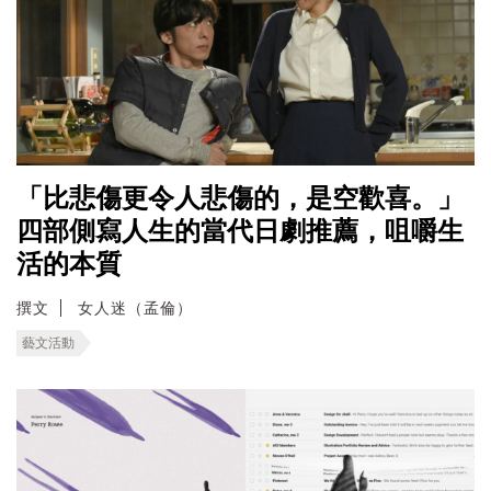
「比悲傷更令人悲傷的，是空歡喜。」
四部側寫人生的當代日劇推薦，咀嚼生
活的本質
撰文
女人迷（孟倫）
藝文活動