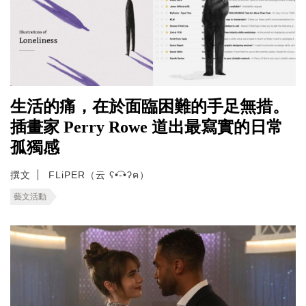
生活的痛，在於面臨困難的手足無措。
插畫家 Perry Rowe 道出最寫實的日常
孤獨感
撰文
FLiPER（云 ʕ•͡-•ʔฅ）
藝文活動