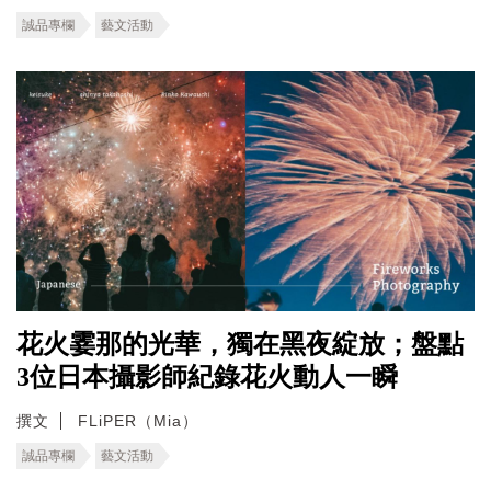
誠品專欄
藝文活動
花火霎那的光華，獨在黑夜綻放；盤點
3位日本攝影師紀錄花火動人一瞬
撰文
FLiPER（Mia）
誠品專欄
藝文活動