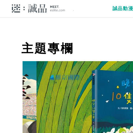
誠品動
主題專欄