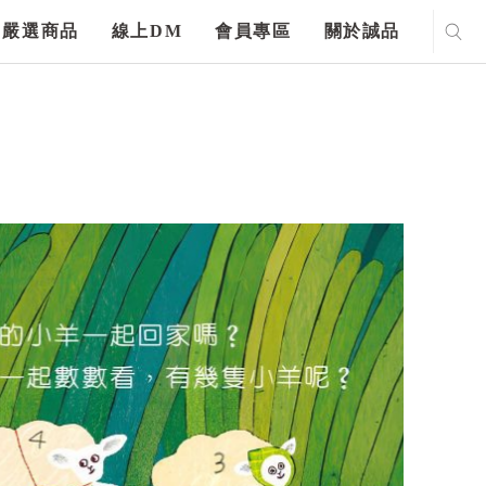
嚴選商品
線上DM
會員專區
關於誠品