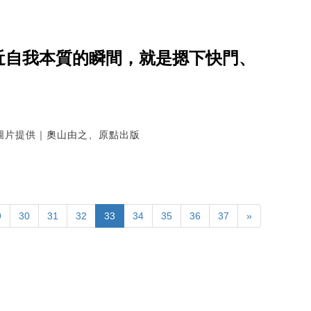
近自我本質的瞬間，就是摁下快門、
圖片提供｜奧山由之、原點出版
9
30
31
32
33
34
35
36
37
»