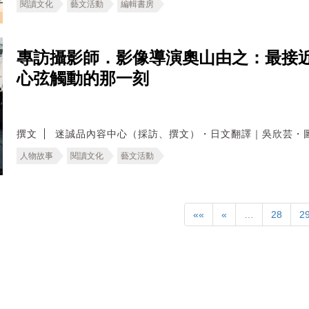
閱讀文化
藝文活動
編輯書房
專訪攝影師．影像導演奧山由之：最接
心弦觸動的那一刻
撰文
迷誠品內容中心（採訪、撰文）・日文翻譯｜吳欣芸・
人物故事
閱讀文化
藝文活動
««
«
…
28
2