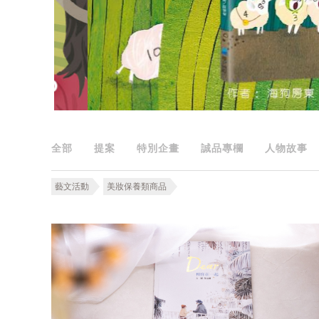
全部
提案
特別企畫
誠品專欄
人物故事
藝文活動
美妝保養類商品