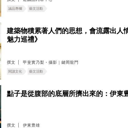
誠品專欄
藝文活動
建築物積累著人們的思想，會流露出人
魅力巡禮》
撰文
甲斐實乃梨・攝影｜鍵岡龍門
閱讀文化
藝文活動
點子是從腹部的底層所擠出來的：伊東
撰文
伊東豊雄