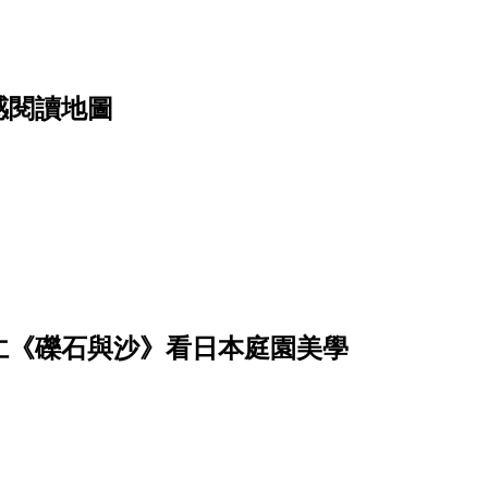
感閱讀地圖
仁《礫石與沙》看日本庭園美學