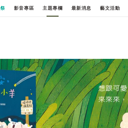
漫祭
影音專區
主題專欄
最新消息
藝文活動