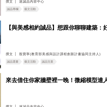
撰文
迷誠品內容中心
誠品專欄
藝文活動
【與美感相約誠品】想跟你聊聊建築：
撰文
殷寶寧(教育部美感與設計課程創新計畫協同主持人)
誠品選書
藝文活動
誠品兒童
來去借住你家牆壁裡一晚！微縮模型達人
撰文
迷誠品內容中心