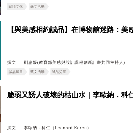
閱讀文化
藝文活動
【與美感相約誠品】在博物館迷路：美
撰文
劉惠媛(教育部美感與設計課程創新計畫共同主持人)
誠品選書
藝文活動
誠品兒童
脆弱又誘人破壞的枯山水｜李歐納．科
撰文
李歐納．科仁（Leonard Koren）