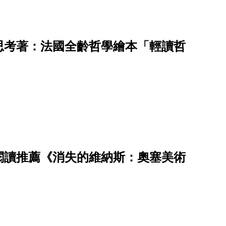
思考著：法國全齡哲學繪本「輕讀哲
閱讀推薦《消失的維納斯：奧塞美術