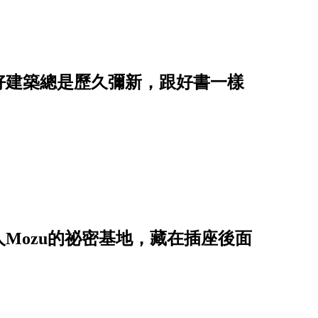
好建築總是歷久彌新，跟好書一樣
Mozu的祕密基地，藏在插座後面