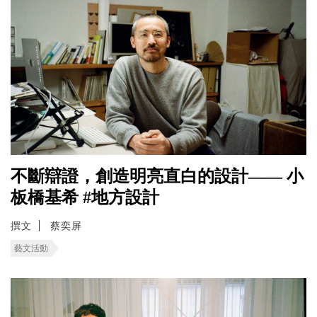
不斷辯證，創造明亮直白的設計—— 小
板橋基希 #地方設計
撰文
蔡奕屏
藝文活動