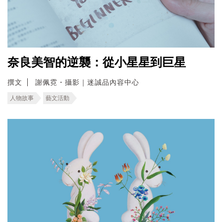
奈良美智的逆襲：從小星星到巨星
撰文
謝佩霓・攝影｜迷誠品內容中心
人物故事
藝文活動