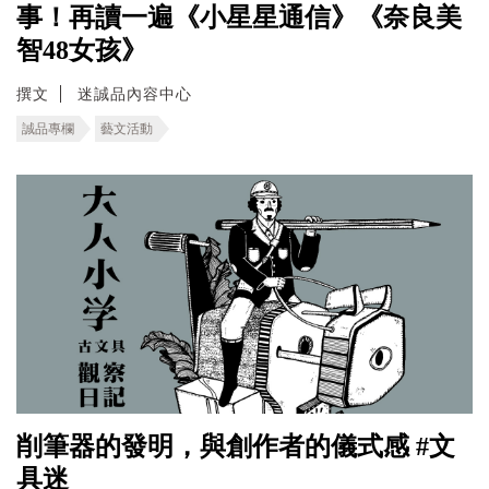
事！再讀一遍《小星星通信》《奈良美
智48女孩》
撰文
迷誠品內容中心
誠品專欄
藝文活動
削筆器的發明，與創作者的儀式感 #文
具迷