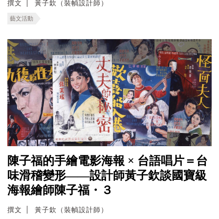
撰文
黃子欽（裝幀設計師）
藝文活動
陳子福的手繪電影海報 × 台語唱片＝台
味滑稽變形——設計師黃子欽談國寶級
海報繪師陳子福・３
撰文
黃子欽（裝幀設計師）