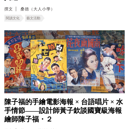
撰文
桑德（大人小學）
閱讀文化
藝文活動
陳子福的手繪電影海報 × 台語唱片 × 水
手情節——設計師黃子欽談國寶級海報
繪師陳子福・２