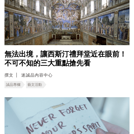
無法出境，讓西斯汀禮拜堂近在眼前！
不可不知的三大重點搶先看
撰文
迷誠品內容中心
誠品專欄
藝文活動