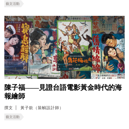
藝文活動
陳子福——見證台語電影黃金時代的海
報繪師
撰文
黃子欽（裝幀設計師）
藝文活動