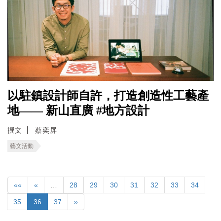
以駐鎮設計師自許，打造創造性工藝產
地—— 新山直廣 #地方設計
撰文
蔡奕屏
藝文活動
««
«
…
28
29
30
31
32
33
34
35
36
37
»