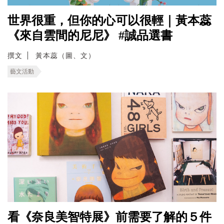
世界很重，但你的心可以很輕｜黃本蕊
《來自雲間的尼尼》 #誠品選書
撰文
黃本蕊（圖、文）
藝文活動
看《奈良美智特展》前需要了解的５件