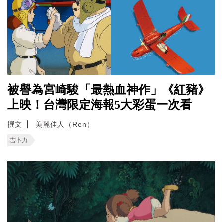
被譽為宮崎駿「最熱血神作」《紅豬》
上映！台灣限定海報5大彩蛋一次看
撰文
美麗佳人（Ren）
吉卜力