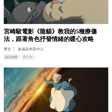
宮崎駿電影《龍貓》教我的5種療傷
法，跟著角色抒發情緒的暖心攻略
撰文
迷誠品內容中心
誠品專欄
吉卜力