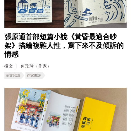
張原通首部短篇小說《黃昏最適合吵
架》描繪複雜人性，寫下來不及傾訴的
情感
撰文
何玟珒（作家）
華文閱讀
作家書評