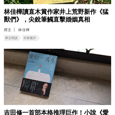
林佳樺讀直木賞作家井上荒野新作《猛
獸們》，尖銳筆觸直擊婚姻真相
撰文
林佳樺
華文閱讀
作家書評
吉田修一首部本格推理巨作！小說《愛