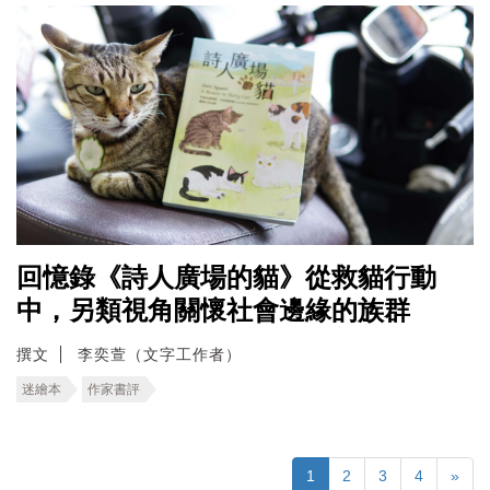
回憶錄《詩人廣場的貓》從救貓行動
中，另類視角關懷社會邊緣的族群
撰文
李奕萱（文字工作者）
迷繪本
作家書評
1
2
3
4
»