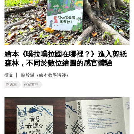
繪本《噗拉噗拉國在哪裡？》進入剪紙
森林，不同於數位繪圖的感官體驗
撰文
歐玲瀞（繪本教學講師）
迷繪本
作家書評