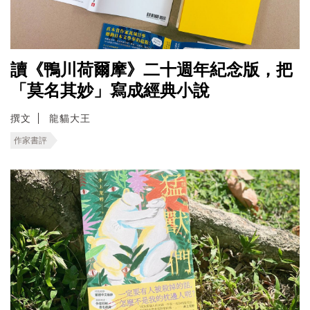
讀《鴨川荷爾摩》二十週年紀念版，把
「莫名其妙」寫成經典小說
撰文
龍貓大王
作家書評