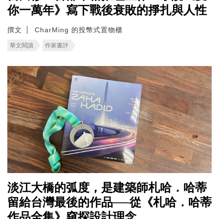
你一萬年》寫下戰後衰敗的掙扎與人性
撰文
CharMing 的投幣式置物櫃
華文閱讀
作家書評
淡江大橋的弧度，是建築師札哈．哈蒂
留給台灣最後的作品──從《札哈．哈蒂
作品全集》窺探設計理念