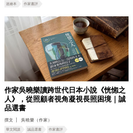
迷繪本
作家書評
作家吳曉樂讀跨世代日本小說《恍惚之
人》，從照顧者視角凝視長照困境｜誠
品選書
撰文
吳曉樂（作家）
華文閱讀
誠品選書
作家書評