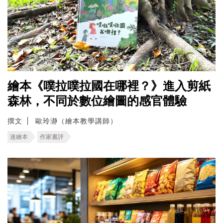
繪本《噗拉噗拉國在哪裡？》進入剪紙
森林，不同於數位繪圖的感官體驗
撰文
歐玲瀞（繪本教學講師）
迷繪本
作家書評