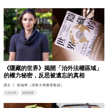
《隱藏的世界》揭開「治外法權區域」
的權力秘密，反思被遺忘的真相
撰文
劉瑞華（清華大學榮譽教授）
人文社科
財經商業