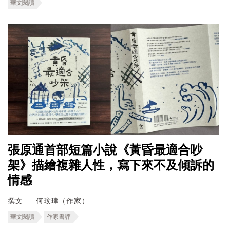
華文閱讀
張原通首部短篇小說《黃昏最適合吵
架》描繪複雜人性，寫下來不及傾訴的
情感
撰文
何玟珒（作家）
華文閱讀
作家書評