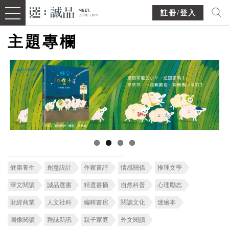
註冊/登入
主題專欄
健康養生
創意設計
作家書評
情感關係
推理文學
華文閱讀
誠品選書
精選書摘
自然科普
心理勵志
財經商業
人文社科
編輯書房
閱讀文化
迷繪本
圖像閱讀
雜誌新訊
親子家庭
外文閱讀