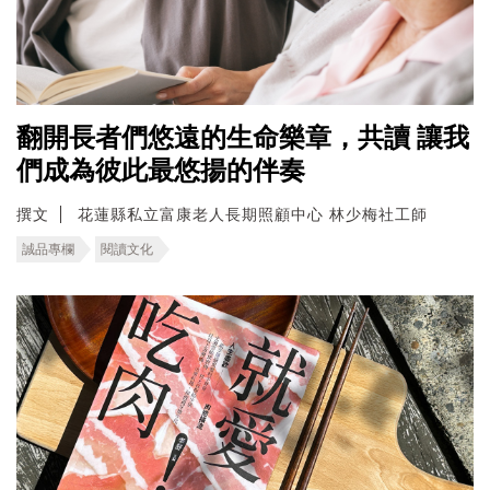
翻開長者們悠遠的生命樂章，共讀 讓我
們成為彼此最悠揚的伴奏
撰文
花蓮縣私立富康老人長期照顧中心 林少梅社工師
誠品專欄
閱讀文化