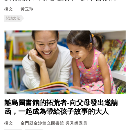
撰文
黃玉玲
閱讀文化
離島圖書館的拓荒者-向父母發出邀請
函，一起成為帶給孩子故事的大人
撰文
金門縣金沙鎮立圖書館 吳秀嬌課員