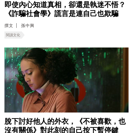
即使內心知道真相，卻還是執迷不悟？
《詐騙社會學》謊言是連自己也欺騙
撰文
孫中興
閱讀文化
脫下討好他人的外衣，《不被喜歡，也
沒有關係》對此刻的自己按下暫停鍵