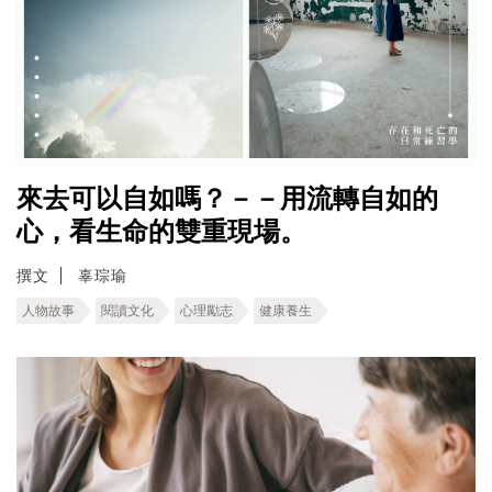
來去可以自如嗎？－－用流轉自如的
心，看生命的雙重現場。
撰文
辜琮瑜
人物故事
閱讀文化
心理勵志
健康養生