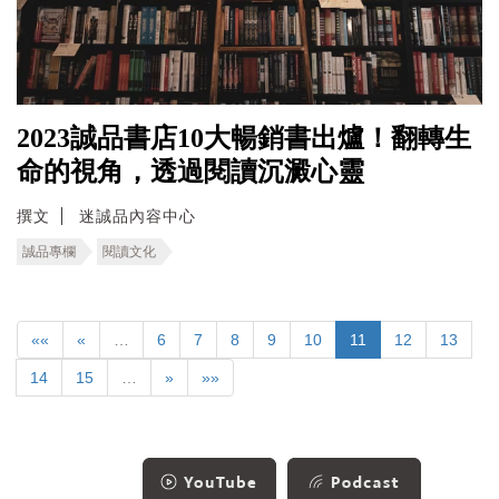
2023誠品書店10大暢銷書出爐！翻轉生
命的視角，透過閱讀沉澱心靈
撰文
迷誠品內容中心
誠品專欄
閱讀文化
««
«
…
6
7
8
9
10
11
12
13
14
15
…
»
»»