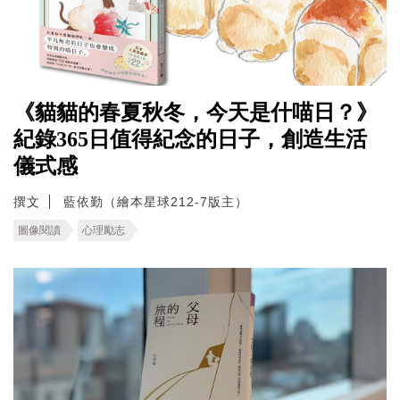
《貓貓的春夏秋冬，今天是什喵日？》
紀錄365日值得紀念的日子，創造生活
儀式感
撰文
藍依勤（繪本星球212-7版主）
圖像閱讀
心理勵志