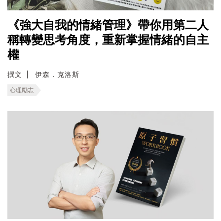
《強大自我的情緒管理》帶你用第二人
稱轉變思考角度，重新掌握情緒的自主
權
撰文
伊森．克洛斯
心理勵志