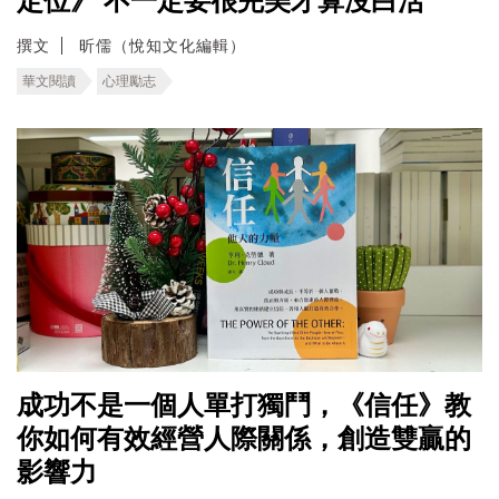
定位》 不一定要很完美才算沒白活
撰文
昕儒（悅知文化編輯）
華文閱讀
心理勵志
成功不是一個人單打獨鬥，《信任》教
你如何有效經營人際關係，創造雙贏的
影響力