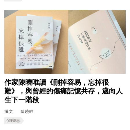
作家陳曉唯讀《刪掉容易，忘掉很
難》，與曾經的傷痛記憶共存，邁向人
生下一階段
撰文
陳曉唯
心理勵志