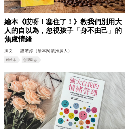
繪本《哎呀！塞住了！》教我們別用大
人的自以為，忽視孩子「身不由己」的
焦慮情緒
撰文
諶淑婷（繪本閱讀推廣人）
迷繪本
心理勵志