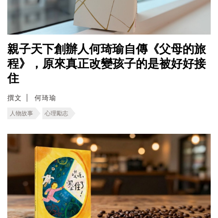
親子天下創辦人何琦瑜自傳《父母的旅
程》，原來真正改變孩子的是被好好接
住
撰文
何琦瑜
人物故事
心理勵志