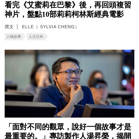
看完《艾蜜莉在巴黎》後，再回頭複習
神片，盤點10部莉莉柯林斯經典電影
撰文
ELLE（ SYLVIA CHENG）
人物故事
人文社科
「面對不同的觀眾，說好一個故事才是
最重要的。」專訪製作人湯昇榮，揭開