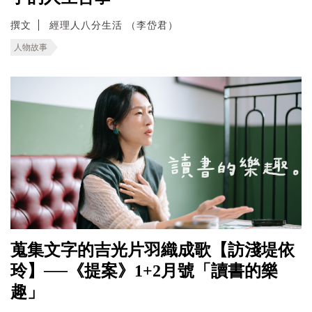
撰文
經理人八分生活 （李岱君）
人物故事
蒐集文字的吉光片羽織成歌【訪淺堤依
玲】──《提案》1+2月號「讀書的樂
趣」