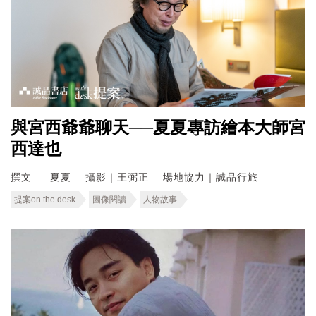
與宮西爺爺聊天──夏夏專訪繪本大師宮
西達也
撰文
夏夏 攝影｜王弼正 場地協力｜誠品行旅
提案on the desk
圖像閱讀
人物故事