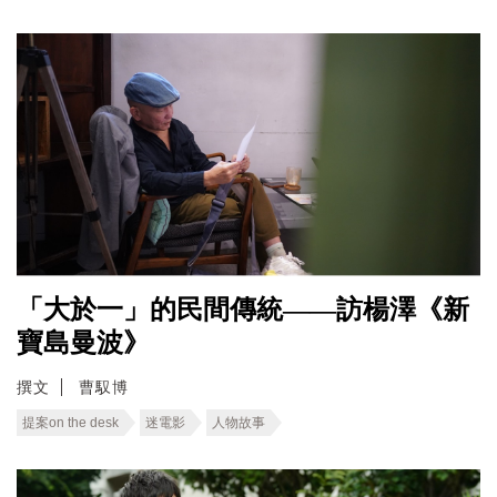
「大於一」的民間傳統——訪楊澤《新
寶島曼波》
撰文
曹馭博
提案on the desk
迷電影
人物故事