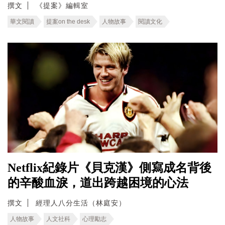
撰文
《提案》編輯室
華文閱讀
提案on the desk
人物故事
閱讀文化
Netflix紀錄片《貝克漢》側寫成名背後
的辛酸血淚，道出跨越困境的心法
撰文
經理人八分生活（林庭安）
人物故事
人文社科
心理勵志