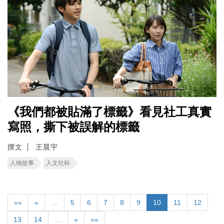
《我們都被貼滿了標籤》看見社工真實
寫照，撕下被誤解的標籤
撰文
王晨宇
人物故事
人文社科
««
«
…
5
6
7
8
9
10
11
12
13
14
…
»
»»