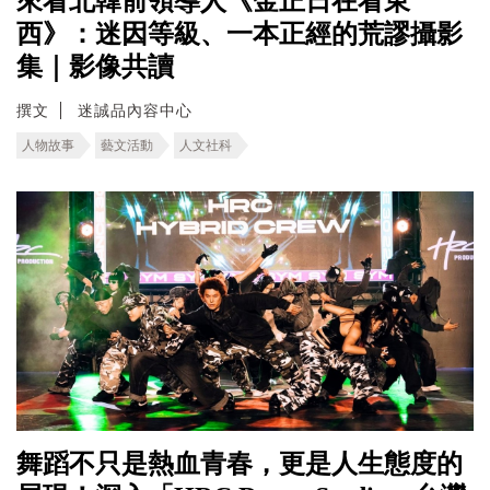
來看北韓前領導人《金正日在看東
西》：迷因等級、一本正經的荒謬攝影
集｜影像共讀
撰文
迷誠品內容中心
人物故事
藝文活動
人文社科
舞蹈不只是熱血青春，更是人生態度的