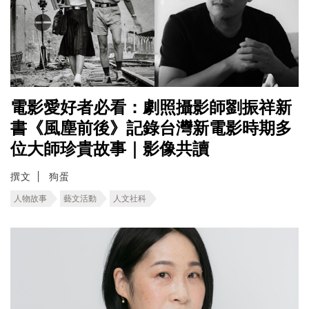
電影愛好者必看：劇照攝影師劉振祥新
書《風塵前後》記錄台灣新電影時期多
位大師珍貴故事｜影像共讀
撰文
狗蛋
人物故事
藝文活動
人文社科