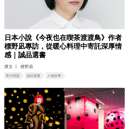
日本小說《今夜也在喫茶渡渡鳥》作者
標野凪專訪，從暖心料理中寄託深厚情
感｜誠品選書
撰文
標野凪
華文閱讀
誠品選書
人物故事