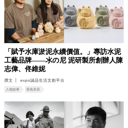
「賦予水庫淤泥永續價值。」專訪水泥
工藝品牌——氺の尼 泥研製所創辦人陳
志偉、佟維妮
撰文
expo誠品生活文創平台
人物故事
香氛美容