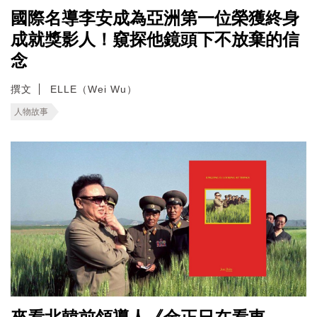
國際名導李安成為亞洲第一位榮獲終身
成就獎影人！窺探他鏡頭下不放棄的信
念
撰文
ELLE（Wei Wu）
人物故事