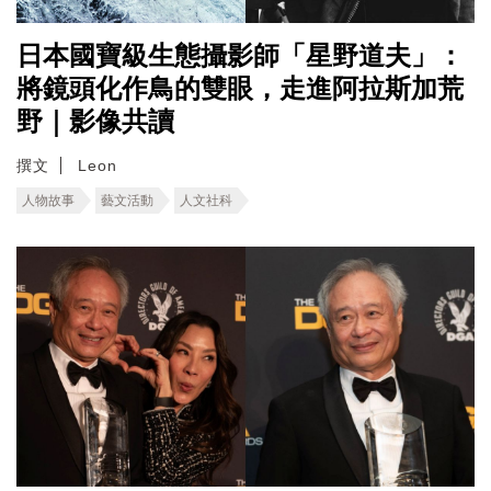
日本國寶級生態攝影師「星野道夫」：
將鏡頭化作鳥的雙眼，走進阿拉斯加荒
野｜影像共讀
撰文
Leon
人物故事
藝文活動
人文社科