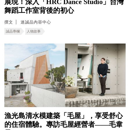
展現！深入「HRC Dance Studio」台灣
舞蹈工作室背後的初心
撰文
迷誠品內容中心
誠品專欄
人物故事
漁光島清水模建築「毛屋」，享受舒心
的住宿體驗。專訪毛屋經營者——毛韋