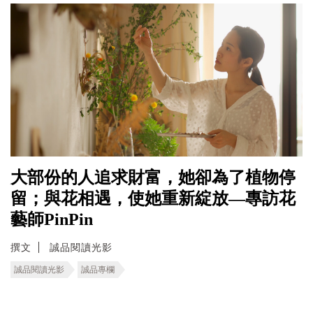
大部份的人追求財富，她卻為了植物停
留；與花相遇，使她重新綻放—專訪花
藝師PinPin
撰文
誠品閱讀光影
誠品閱讀光影
誠品專欄