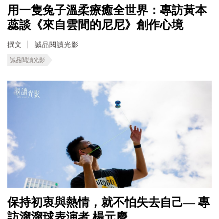
用一隻兔子溫柔療癒全世界：專訪黃本
蕊談《來自雲間的尼尼》創作心境
撰文
誠品閱讀光影
誠品閱讀光影
保持初衷與熱情，就不怕失去自己— 專
訪溜溜球表演者 楊元慶