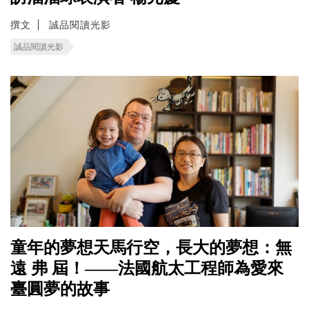
撰文
誠品閱讀光影
誠品閱讀光影
童年的夢想天馬行空，長大的夢想：無
遠 弗 屆！——法國航太工程師為愛來
臺圓夢的故事