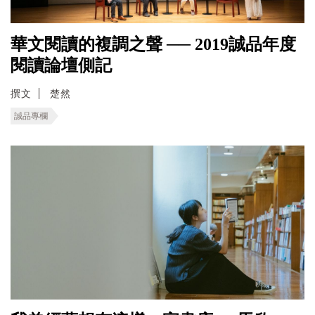
華文閱讀的複調之聲 ── 2019誠品年度
閱讀論壇側記
撰文
楚然
誠品專欄