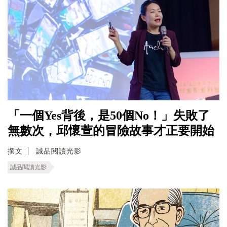
「一個Yes背後，是50個No！」失敗了
無數次，邱懷萱的冒險故事才正要開始
撰文
誠品閱讀光影
誠品閱讀光影