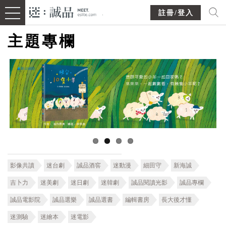
註冊/登入
主題專欄
影像共讀
迷台劇
誠品酒窖
迷動漫
細田守
新海誠
吉卜力
迷美劇
迷日劇
迷韓劇
誠品閱讀光影
誠品專欄
誠品電影院
誠品選樂
誠品選書
編輯書房
長大後才懂
迷測驗
迷繪本
迷電影