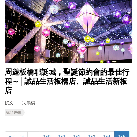
周遊板橋耶誕城，聖誕節約會的最佳行
程～│誠品生活板橋店、誠品生活新板
店
撰文
張鴻棋
誠品專欄
««
«
…
150
151
152
153
154
155