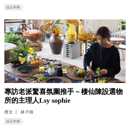
誠品專欄
專訪老派驚喜氛圍推手－棲仙陳設選物
所的主理人Lsy sophie
撰文
林子晴
誠品專欄