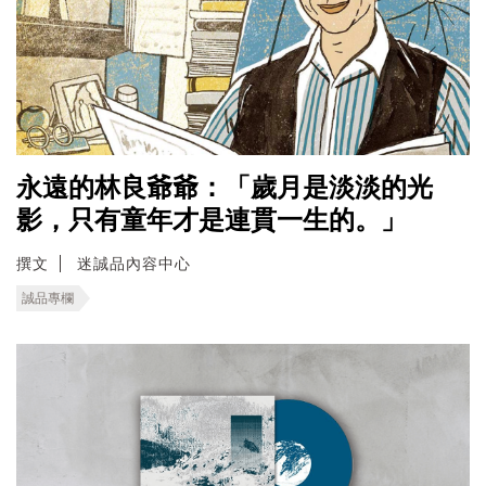
永遠的林良爺爺：「歲月是淡淡的光
影，只有童年才是連貫一生的。」
撰文
迷誠品內容中心
誠品專欄