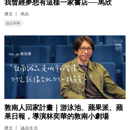
我曾經夢想有這樣一家書店──馬欣
撰文
馬欣
誠品專欄
敦南人回家計畫｜游泳池、蘋果派、蘋
果日報，導演林奕華的敦南小劇場
撰文
誠品生活