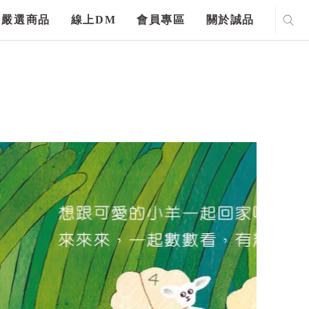
嚴選商品
線上DM
會員專區
關於誠品