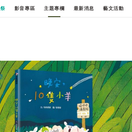
漫祭
影音專區
主題專欄
最新消息
藝文活動