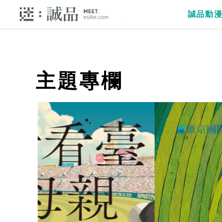
誠品動
主題專欄