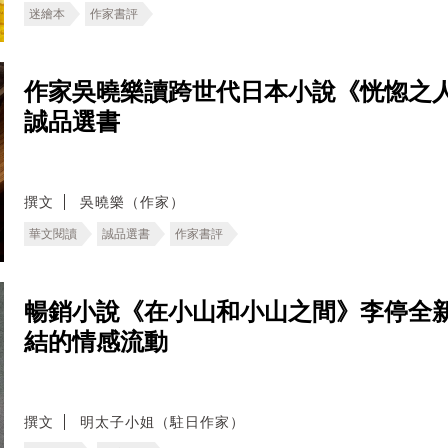
迷繪本
作家書評
作家吳曉樂讀跨世代日本小說《恍惚之
誠品選書
撰文
吳曉樂（作家）
華文閱讀
誠品選書
作家書評
暢銷小說《在小山和小山之間》李停全
結的情感流動
撰文
明太子小姐（駐日作家）