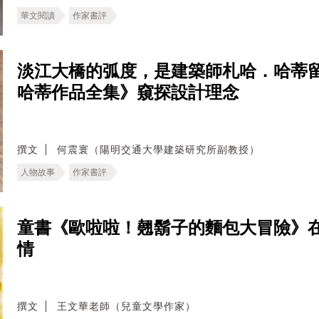
華文閱讀
作家書評
淡江大橋的弧度，是建築師札哈．哈蒂
哈蒂作品全集》窺探設計理念
撰文
何震寰（陽明交通大學建築研究所副教授）
人物故事
作家書評
童書《歐啦啦！翹鬍子的麵包大冒險》
情
撰文
王文華老師（兒童文學作家）