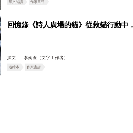
華文閱讀
作家書評
回憶錄《詩人廣場的貓》從救貓行動中
撰文
李奕萱（文字工作者）
迷繪本
作家書評