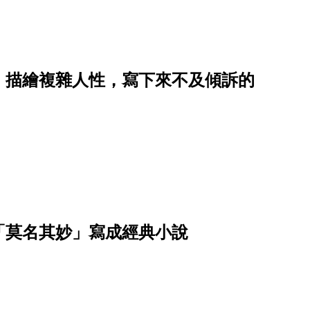
》描繪複雜人性，寫下來不及傾訴的
「莫名其妙」寫成經典小說