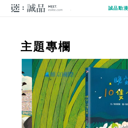
誠品動
主題專欄