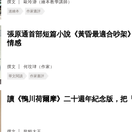
撰文
歐玲瀞（繪本教學講師）
迷繪本
作家書評
張原通首部短篇小說《黃昏最適合吵架
情感
撰文
何玟珒（作家）
華文閱讀
作家書評
讀《鴨川荷爾摩》二十週年紀念版，把
撰文
龍貓大王