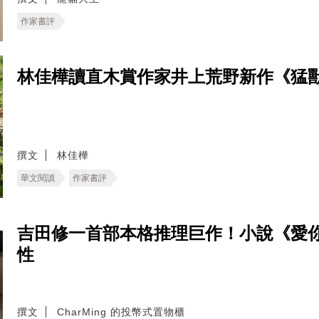
作家書評
林佳樺讀直木賞作家井上荒野新作《猛
撰文
林佳樺
華文閱讀
作家書評
吉田修一首部本格推理巨作！小說《愛
性
撰文
CharMing 的投幣式置物櫃