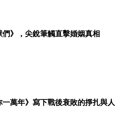
獸們》，尖銳筆觸直擊婚姻真相
你一萬年》寫下戰後衰敗的掙扎與人