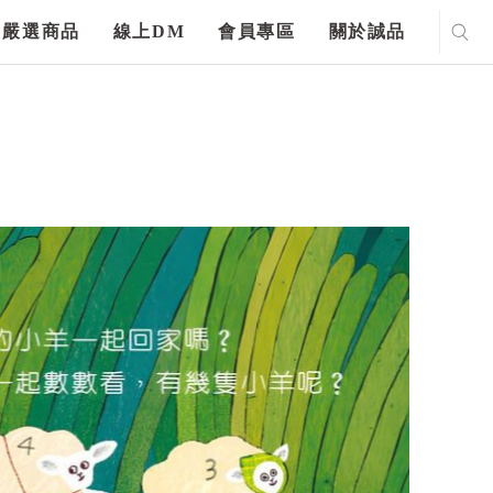
嚴選商品
線上DM
會員專區
關於誠品