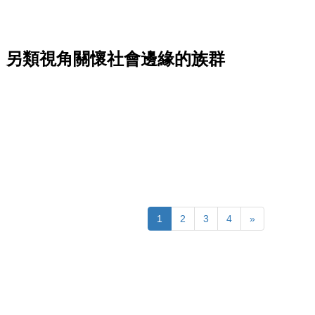
，另類視角關懷社會邊緣的族群
1
2
3
4
»