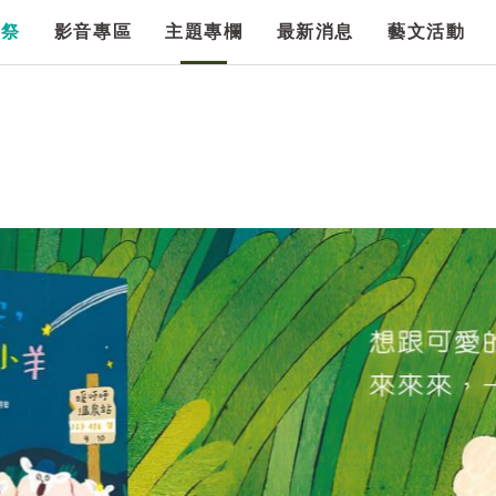
漫祭
影音專區
主題專欄
最新消息
藝文活動