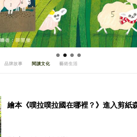
品牌故事
閱讀文化
藝術生活
繪本《噗拉噗拉國在哪裡？》進入剪紙