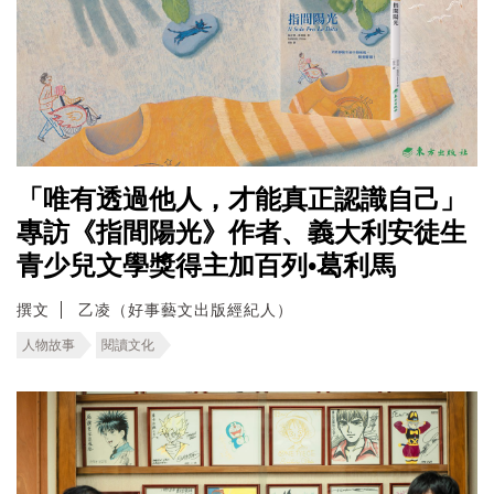
「唯有透過他人，才能真正認識自己」
專訪《指間陽光》作者、義大利安徒生
青少兒文學獎得主加百列•葛利馬
撰文
乙凌（好事藝文出版經紀人）
人物故事
閱讀文化