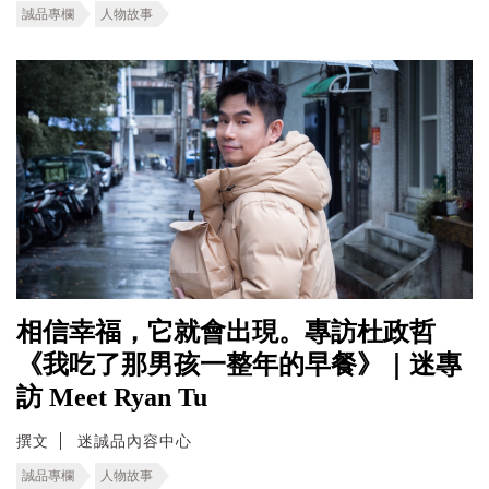
誠品專欄
人物故事
相信幸福，它就會出現。專訪杜政哲
《我吃了那男孩一整年的早餐》｜迷專
訪 Meet Ryan Tu
撰文
迷誠品內容中心
誠品專欄
人物故事