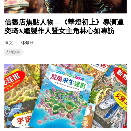
信義店焦點人物—《華燈初上》導演連
奕琦X總製作人暨女主角林心如專訪
撰文
林佩玗
人物故事