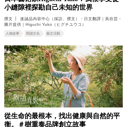
小縫隙裡探勘自己未知的世界
撰文
迷誠品內容中心（採訪、撰文）・日文翻譯｜吳欣芸・
圖片提供｜Higuchi Yuko（ヒグチユウコ）
人物故事
閱讀文化
藝文活動
從生命的最根本，找出健康與自然的平
衡。＃樹重奏品牌創立故事