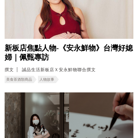
新板店焦點人物-《安永鮮物》台灣好媳
婦｜佩甄專訪
撰文
誠品生活新板店Ｘ安永鮮物聯合撰文
美食茶酒類商品
人物故事