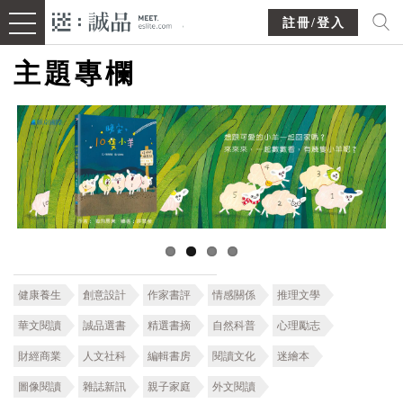
註冊/登入
主題專欄
健康養生
創意設計
作家書評
情感關係
推理文學
華文閱讀
誠品選書
精選書摘
自然科普
心理勵志
財經商業
人文社科
編輯書房
閱讀文化
迷繪本
圖像閱讀
雜誌新訊
親子家庭
外文閱讀