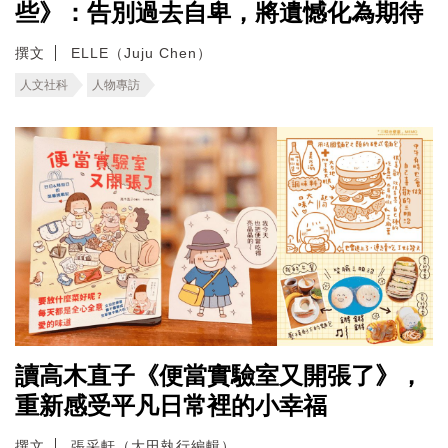
些》：告別過去自卑，將遺憾化為期待
撰文
ELLE（Juju Chen）
人文社科
人物專訪
讀高木直子《便當實驗室又開張了》，
重新感受平凡日常裡的小幸福
撰文
張采軒（大田執行編輯）