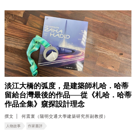
淡江大橋的弧度，是建築師札哈．哈蒂
留給台灣最後的作品──從《札哈．哈蒂
作品全集》窺探設計理念
撰文
何震寰（陽明交通大學建築研究所副教授）
人物故事
作家書評