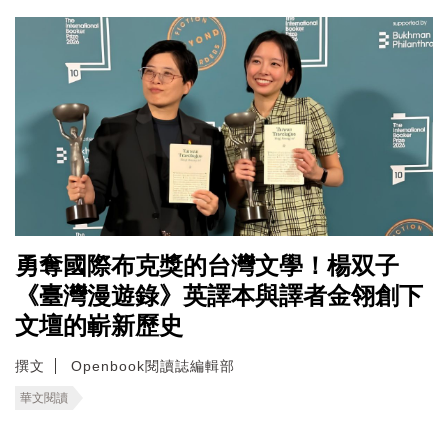
勇奪國際布克獎的台灣文學！楊双子
《臺灣漫遊錄》英譯本與譯者金翎創下
文壇的嶄新歷史
撰文
Openbook閱讀誌編輯部
華文閱讀