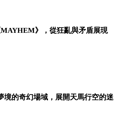
專《MAYHEM》，從狂亂與矛盾展現
夢境的奇幻場域，展開天馬行空的迷