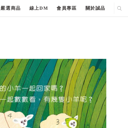
嚴選商品
線上DM
會員專區
關於誠品