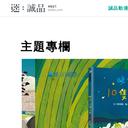
誠品動
主題專欄