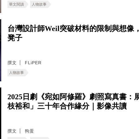
華文閱讀
人物故事
台灣設計師Weil突破材料的限制與想
凳子
撰文
FLiPER
人物故事
2025日劇《宛如阿修羅》劇照寫真書
枝裕和」三十年合作緣分｜影像共讀
撰文
狗蛋