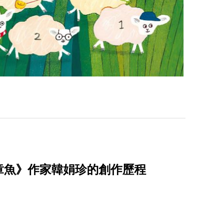
章魚》作家韓娟珍的創作歷程