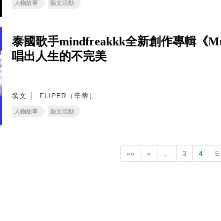
人物故事
藝文活動
泰國歌手mindfreakkk全新創作專輯《Mus
唱出人生的不完美
撰文
FLIPER（辛蒂）
人物故事
藝文活動
««
«
…
3
4
5