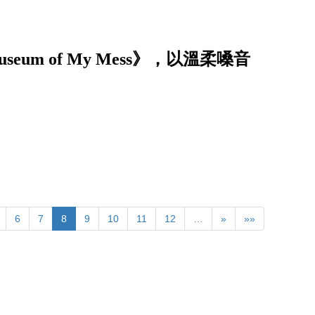
eum of My Mess》，以溫柔嗓音
6
7
8
9
10
11
12
…
»
»»