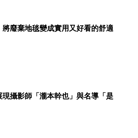
像，將廢棄地毯變成實用又好看的舒適
：展現攝影師「瀧本幹也」與名導「是