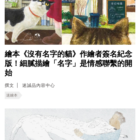
繪本《沒有名字的貓》作繪者簽名紀念
版！細膩描繪「名字」是情感聯繫的開
始
撰文
迷誠品內容中心
迷繪本