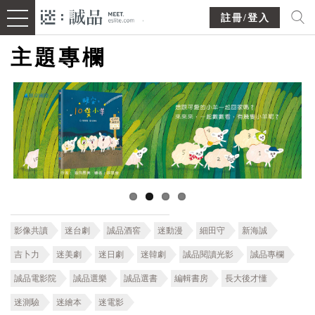
註冊/登入
主題專欄
影像共讀
迷台劇
誠品酒窖
迷動漫
細田守
新海誠
吉卜力
迷美劇
迷日劇
迷韓劇
誠品閱讀光影
誠品專欄
誠品電影院
誠品選樂
誠品選書
編輯書房
長大後才懂
迷測驗
迷繪本
迷電影