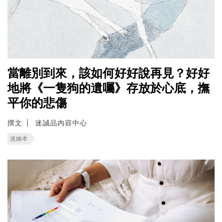
當離別到來，該如何好好說再見？好好
地將《一隻狗的遺囑》存放於心底，撫
平你的悲傷
撰文
迷誠品內容中心
迷繪本