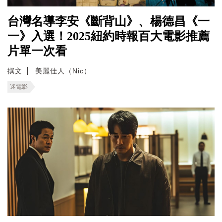
台灣名導李安《斷背山》、楊德昌《一
一》入選！2025紐約時報百大電影推薦
片單一次看
撰文
美麗佳人（Nic）
迷電影