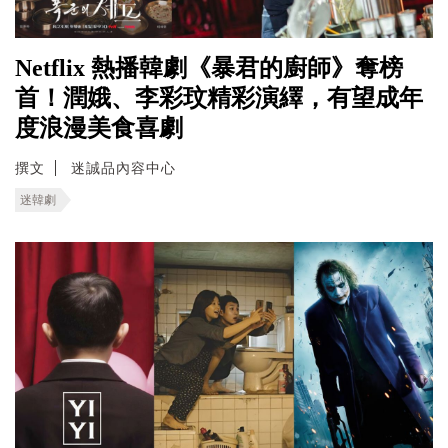
Netflix 熱播韓劇《暴君的廚師》奪榜
首！潤娥、李彩玟精彩演繹，有望成年
度浪漫美食喜劇
撰文
迷誠品內容中心
迷韓劇