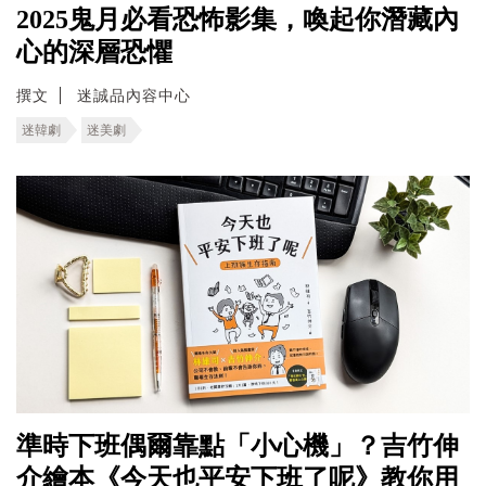
2025鬼月必看恐怖影集，喚起你潛藏內
心的深層恐懼
撰文
迷誠品內容中心
迷韓劇
迷美劇
準時下班偶爾靠點「小心機」？吉竹伸
介繪本《今天也平安下班了呢》教你用