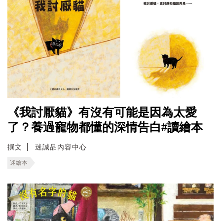
《我討厭貓》有沒有可能是因為太愛
了？養過寵物都懂的深情告白#讀繪本
撰文
迷誠品內容中心
迷繪本