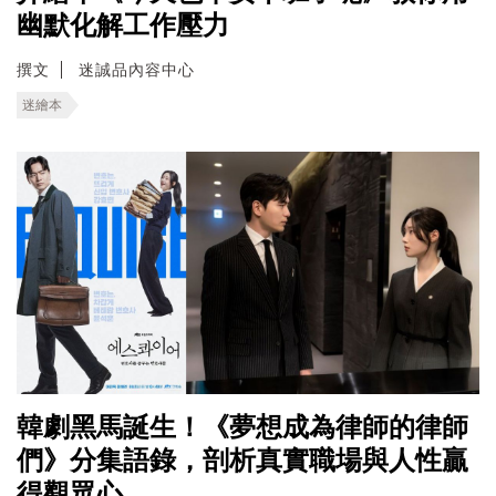
幽默化解工作壓力
撰文
迷誠品內容中心
迷繪本
韓劇黑馬誕生！《夢想成為律師的律師
們》分集語錄，剖析真實職場與人性贏
得觀眾心