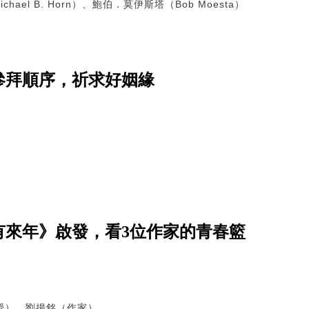
hael B. Horn）、鮑伯．莫伊斯塔（Bob Moesta）
參拜順序，祈求好姻緣
有來年》啟發，看3位作家的青春籃
授）、劉揚銘（作家）