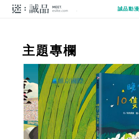
誠品動
主題專欄