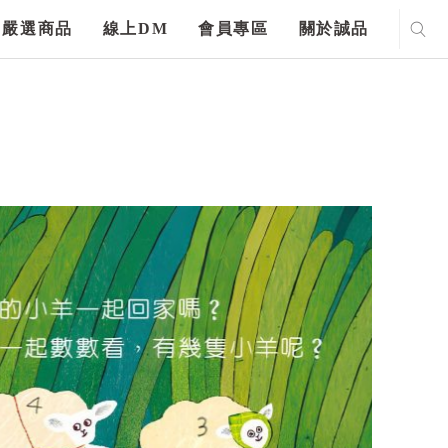
嚴選商品
線上DM
會員專區
關於誠品