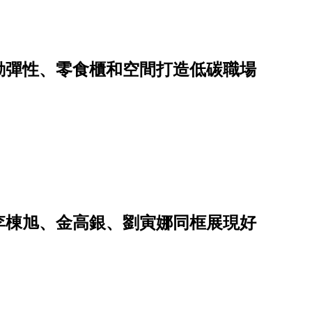
勤彈性、零食櫃和空間打造低碳職場
李棟旭、金高銀、劉寅娜同框展現好