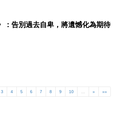
》：告別過去自卑，將遺憾化為期待
3
4
5
6
7
8
9
10
…
»
»»