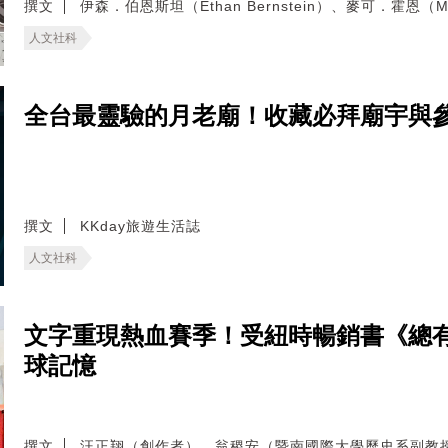
撰文
伊森．伯恩斯坦（Ethan Bernstein）、麥可．霍恩（Mic
人文社科
全台最靈驗的月老廟！收藏必拜廟宇與
撰文
KKday旅遊生活誌
人文社科
文字重現熱血賽季！受紐時暢銷書《總
球記憶
撰文
汪正翔（創作者）、翁稷安（暨南國際大學歷史系副教