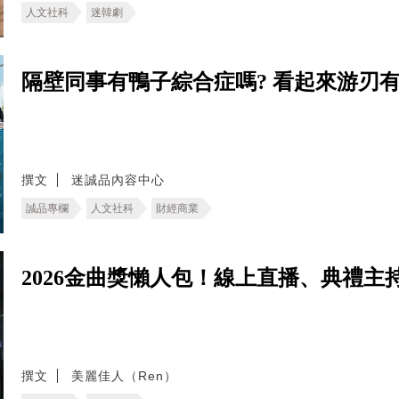
人文社科
迷韓劇
隔壁同事有鴨子綜合症嗎? 看起來游刃
撰文
迷誠品內容中心
誠品專欄
人文社科
財經商業
2026金曲獎懶人包！線上直播、典禮
撰文
美麗佳人（Ren）