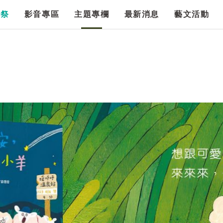
漫祭
影音專區
主題專欄
最新消息
藝文活動