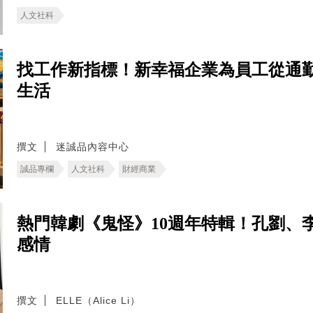
人文社科
找工作新指標！新幸福企業為員工從通
生活
撰文
迷誠品內容中心
誠品專欄
人文社科
財經商業
熱門韓劇《鬼怪》10週年特輯！孔劉、
感情
撰文
ELLE（Alice Li）