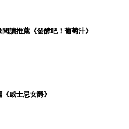
像閱讀推薦《發酵吧！葡萄汁》
薦《威士忌女爵》