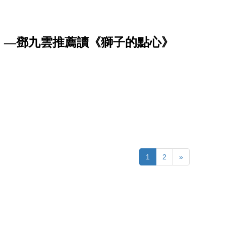
。—鄧九雲推薦讀《獅子的點心》
1
2
»