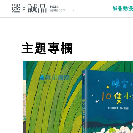
誠品動
主題專欄