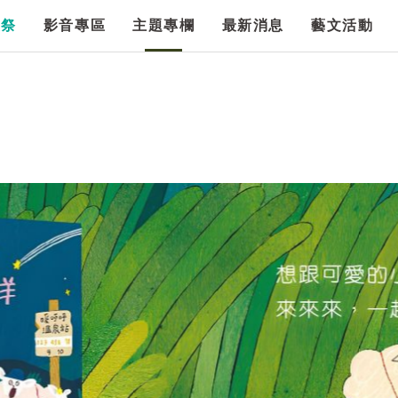
漫祭
影音專區
主題專欄
最新消息
藝文活動