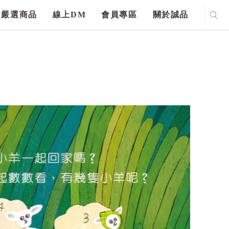
嚴選商品
線上DM
會員專區
關於誠品