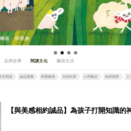
品牌故事
閱讀文化
藝術生活
華文閱讀
誠品選書
精選書摘
自然科普
心理勵志
財經商業
人
【與美感相約誠品】為孩子打開知識的神