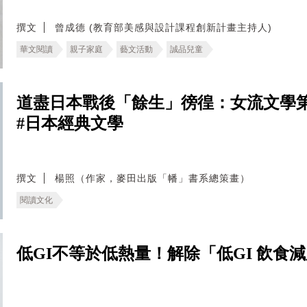
撰文
曾成德 (教育部美感與設計課程創新計畫主持人)
華文閱讀
親子家庭
藝文活動
誠品兒童
道盡日本戰後「餘生」徬徨：女流文學
#日本經典文學
撰文
楊照（作家，麥田出版「幡」書系總策畫）
閱讀文化
低GI不等於低熱量！解除「低GI 飲食