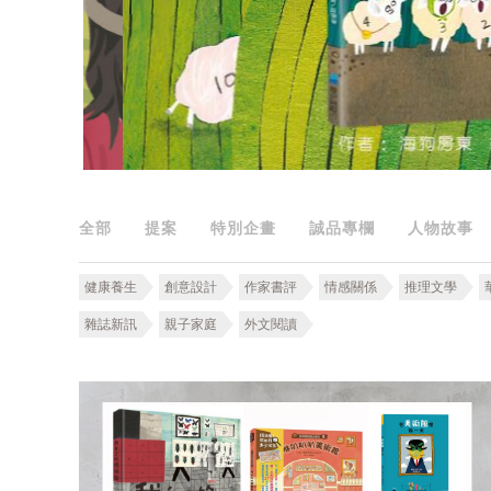
全部
提案
特別企畫
誠品專欄
人物故事
健康養生
創意設計
作家書評
情感關係
推理文學
雜誌新訊
親子家庭
外文閱讀