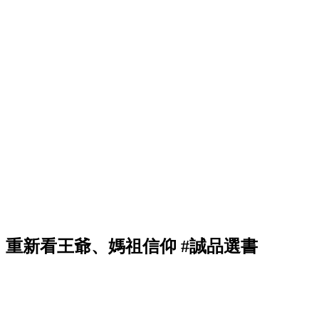
重新看王爺、媽祖信仰 #誠品選書