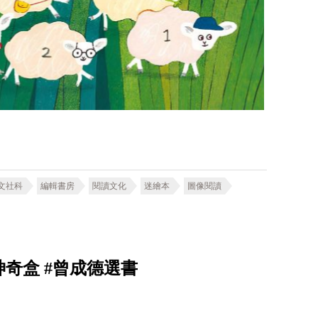
文社科
編輯書房
閱讀文化
迷繪本
圖像閱讀
奇盒 #曾成德選書