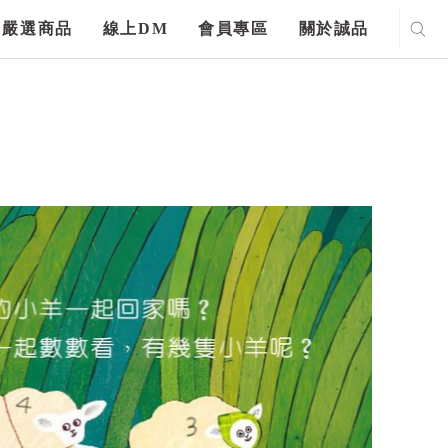
嚴選商品
線上DM
會員專區
關於誠品