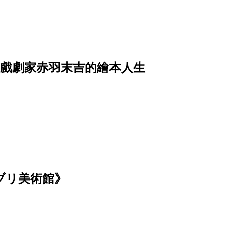
上戲劇家赤羽末吉的繪本人生
ブリ美術館》