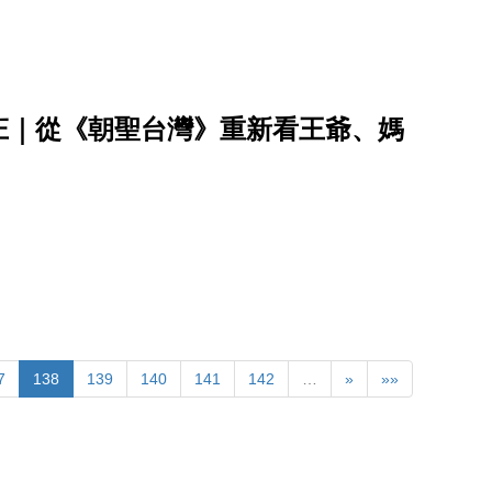
庄｜從《朝聖台灣》重新看王爺、媽
7
138
139
140
141
142
…
»
»»