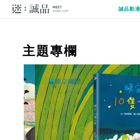
誠品動
主題專欄