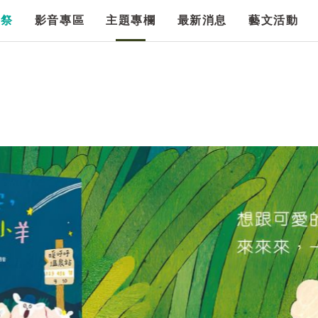
漫祭
影音專區
主題專欄
最新消息
藝文活動