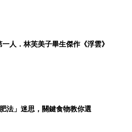
第一人．林芙美子畢生傑作《浮雲》
減肥法」迷思，關鍵食物教你選