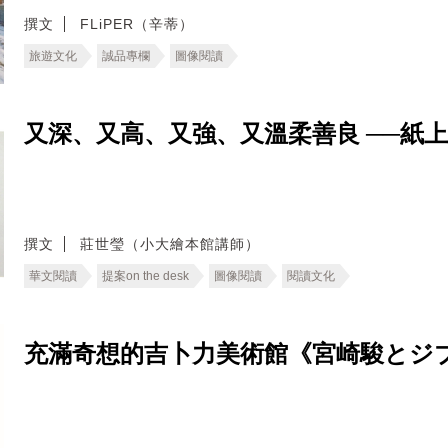
撰文
FLiPER（辛蒂）
旅遊文化
誠品專欄
圖像閱讀
又深、又高、又強、又溫柔善良 ──紙
撰文
莊世瑩（小大繪本館講師）
華文閱讀
提案on the desk
圖像閱讀
閱讀文化
充滿奇想的吉卜力美術館《宮崎駿とジ