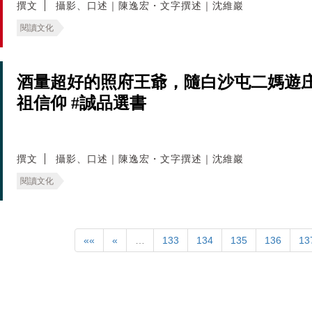
撰文
攝影、口述｜陳逸宏・文字撰述｜沈維巖
閱讀文化
酒量超好的照府王爺，隨白沙屯二媽遊
祖信仰 #誠品選書
撰文
攝影、口述｜陳逸宏・文字撰述｜沈維巖
閱讀文化
««
«
…
133
134
135
136
13