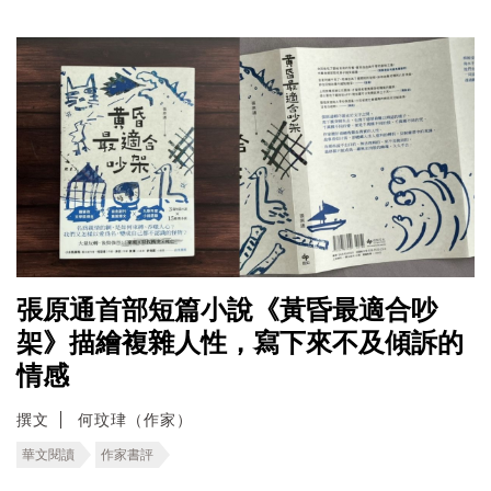
張原通首部短篇小說《黃昏最適合吵
架》描繪複雜人性，寫下來不及傾訴的
情感
撰文
何玟珒（作家）
華文閱讀
作家書評