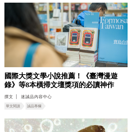
國際大獎文學小說推薦！《臺灣漫遊
錄》等8本橫掃文壇獎項的必讀神作
撰文
迷誠品內容中心
華文閱讀
誠品專欄