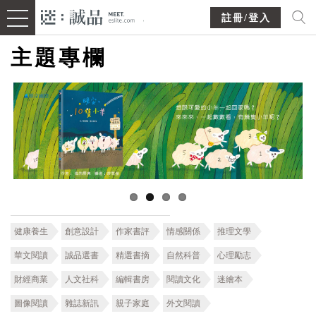
註冊/登入
主題專欄
健康養生
創意設計
作家書評
情感關係
推理文學
華文閱讀
誠品選書
精選書摘
自然科普
心理勵志
財經商業
人文社科
編輯書房
閱讀文化
迷繪本
圖像閱讀
雜誌新訊
親子家庭
外文閱讀