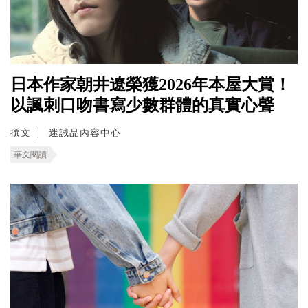
日本作家朝井遼榮獲2026年本屋大賞！
以諷刺口吻書寫少數群體的真實心聲
撰文
迷誠品內容中心
華文閱讀