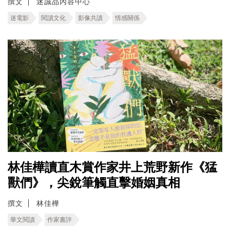
撰文
迷誠品內容中心
迷電影
閱讀文化
影像共讀
情感關係
林佳樺讀直木賞作家井上荒野新作《猛
獸們》，尖銳筆觸直擊婚姻真相
撰文
林佳樺
華文閱讀
作家書評