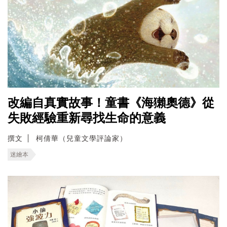
改編自真實故事！童書《海獺奧德》從
失敗經驗重新尋找生命的意義
撰文
柯倩華（兒童文學評論家）
迷繪本