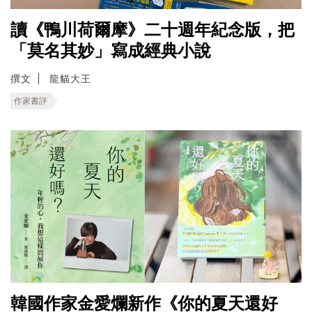
讀《鴨川荷爾摩》二十週年紀念版，把
「莫名其妙」寫成經典小說
撰文
龍貓大王
作家書評
韓國作家金愛爛新作《你的夏天還好