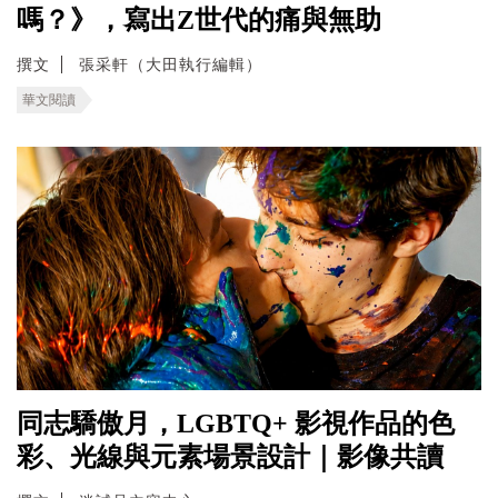
嗎？》，寫出Z世代的痛與無助
撰文
張采軒（大田執行編輯）
華文閱讀
同志驕傲月，LGBTQ+ 影視作品的色
彩、光線與元素場景設計｜影像共讀