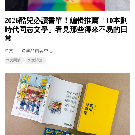
2026酷兒必讀書單！編輯推薦「10本劃
時代同志文學」看見那些得來不易的日
常
撰文
迷誠品內容中心
華文閱讀
外文閱讀