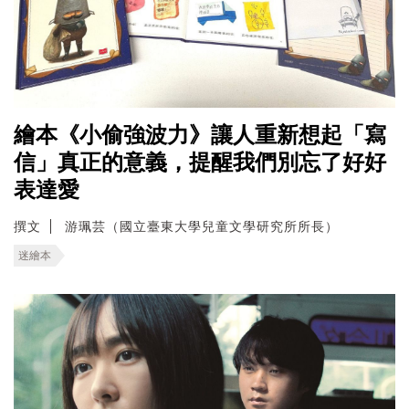
繪本《小偷強波力》讓人重新想起「寫
信」真正的意義，提醒我們別忘了好好
表達愛
撰文
游珮芸（國立臺東大學兒童文學研究所所長）
迷繪本