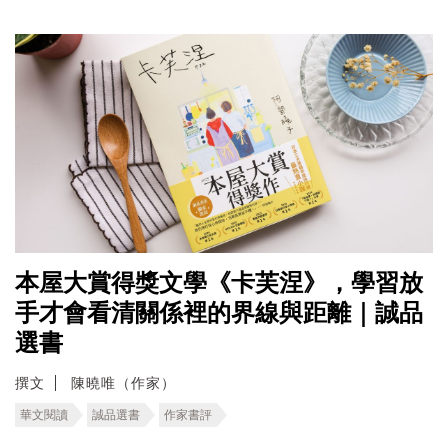
本屋大賞得獎文學《卡芙涅》，學習放
手才會看清關係裡的界線與距離｜誠品
選書
撰文
陳曉唯（作家）
華文閱讀
誠品選書
作家書評