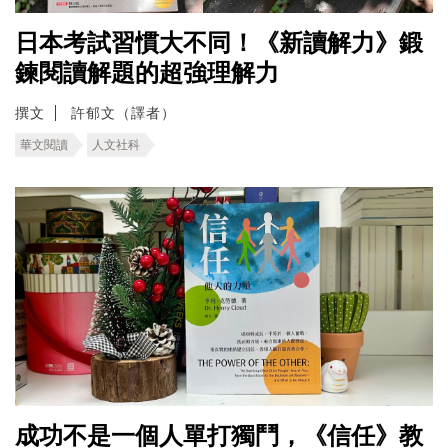
日本考試習慣大不同！《新讀解力》鍛
鍊閱讀解題的超強理解力
撰文
許郁文（譯者）
華文閱讀
人文社科
成功不是一個人單打獨鬥，《信任》教