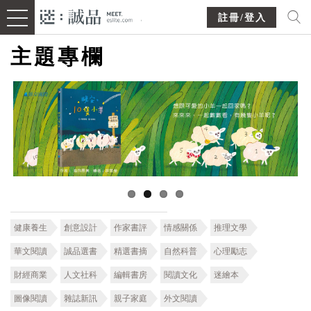
註冊/登入
主題專欄
健康養生
創意設計
作家書評
情感關係
推理文學
華文閱讀
誠品選書
精選書摘
自然科普
心理勵志
財經商業
人文社科
編輯書房
閱讀文化
迷繪本
圖像閱讀
雜誌新訊
親子家庭
外文閱讀