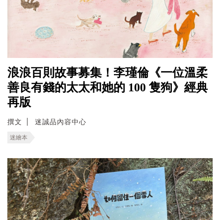
浪浪百則故事募集！李瑾倫《一位溫柔
善良有錢的太太和她的 100 隻狗》經典
再版
撰文
迷誠品內容中心
迷繪本