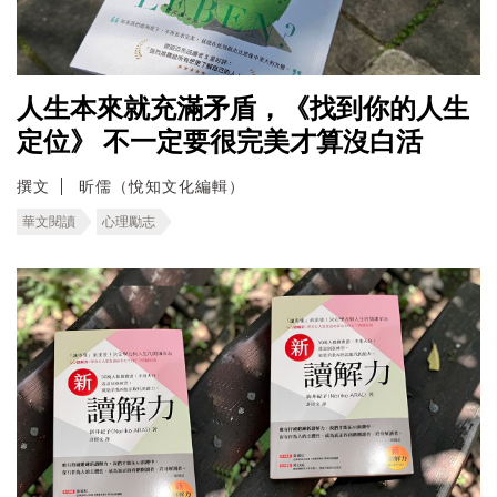
人生本來就充滿矛盾，《找到你的人生
定位》 不一定要很完美才算沒白活
撰文
昕儒（悅知文化編輯）
華文閱讀
心理勵志