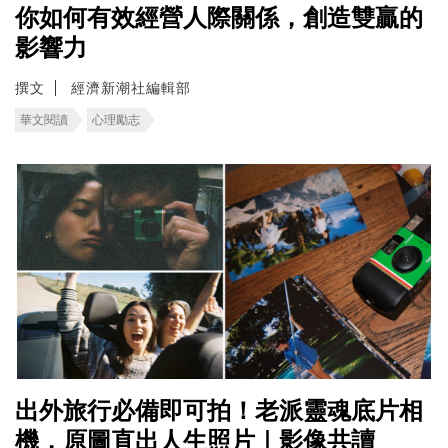
你如何有效經營人際關係，創造雙贏的
影響力
撰文
經濟新潮社編輯部
華文閱讀
心理勵志
出外旅行必備即可拍！老派靈魂底片相
機，原圖直出人生照片｜影像共讀