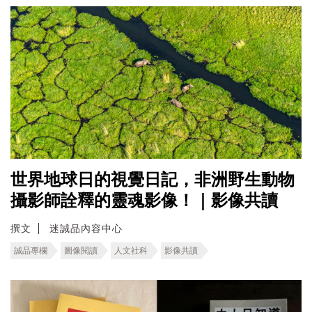
世界地球日的視覺日記，非洲野生動物
攝影師詮釋的靈魂影像！｜影像共讀
撰文
迷誠品內容中心
誠品專欄
圖像閱讀
人文社科
影像共讀