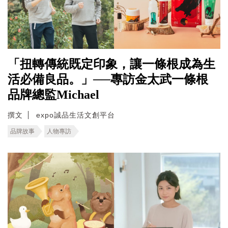
「扭轉傳統既定印象，讓一條根成為生
活必備良品。」──專訪金太武一條根
品牌總監Michael
撰文
expo誠品生活文創平台
品牌故事
人物專訪