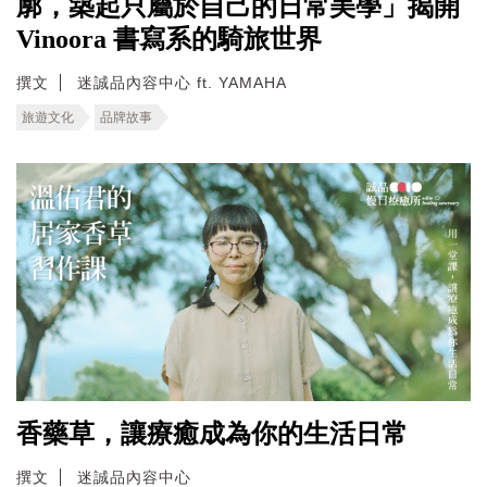
廓，築起只屬於自己的日常美學」揭開
Vinoora 書寫系的騎旅世界
撰文
迷誠品內容中心 ft. YAMAHA
旅遊文化
品牌故事
香藥草，讓療癒成為你的生活日常
撰文
迷誠品內容中心