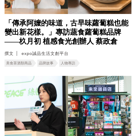
「傳承阿嬤的味道，古早味蘿蔔糕也能
變出新花樣。」專訪蔬食蘿蔔糕品牌
——杦月初 植感食光創辦人 蔡政倉
撰文
expo誠品生活文創平台
美食茶酒類商品
品牌故事
人物專訪