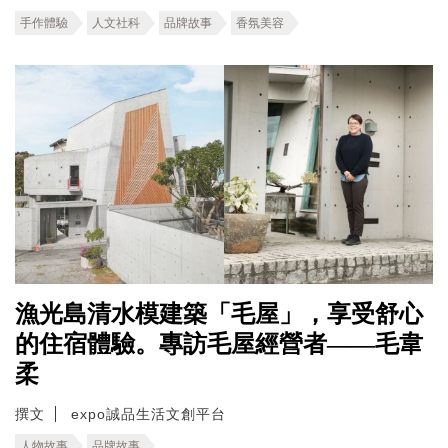
手作體驗
人文社科
品牌故事
香氛美容
漁光島清水模建築「毛屋」，享受舒心
的住宿體驗。專訪毛屋經營者——毛韋
柔
撰文
expo誠品生活文創平台
人物故事
品牌故事