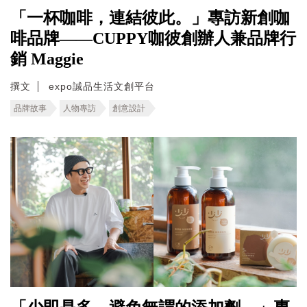
「一杯咖啡，連結彼此。」專訪新創咖
啡品牌——CUPPY咖彼創辦人兼品牌行
銷 Maggie
撰文
expo誠品生活文創平台
品牌故事
人物專訪
創意設計