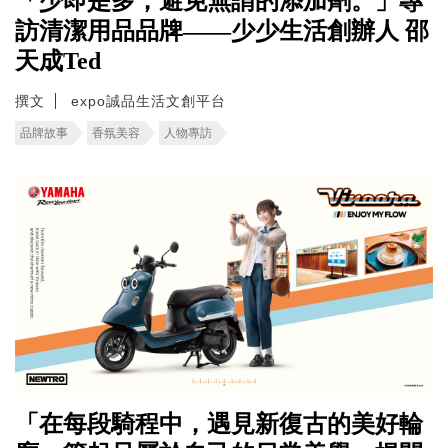
「少即是多，避免無謂的添加劑。」專
訪清潔用品品牌——少少生活創辦人 邵
天成Ted
撰文
expo誠品生活文創平台
品牌故事
香氛美容
人物專訪
「在每段騎程中，遇見新復古的美好輪