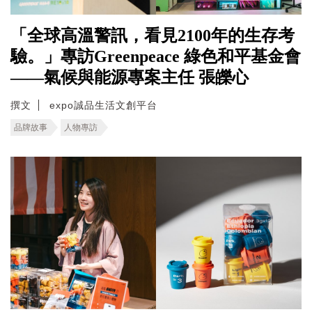
「全球高溫警訊，看見2100年的生存考
驗。」專訪Greenpeace 綠色和平基金會
——氣候與能源專案主任 張皪心
撰文
expo誠品生活文創平台
品牌故事
人物專訪