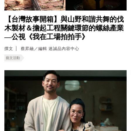
【台灣故事開箱】與山野和諧共舞的伐
木製材＆擔起工程關鍵環節的螺絲產業
—公視《我在工場拍拍手》
撰文
蔡昇融／編輯 迷誠品內容中心
藝文活動