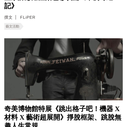
記》
撰文
FLiPER
藝文活動
奇美博物館特展《跳出格子吧！機器 X
材料 X 藝術超展開》掙脫框架、跳脫無
趣人生常規