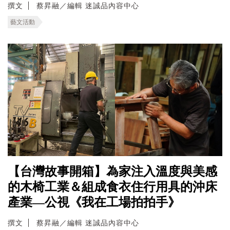
撰文
蔡昇融／編輯 迷誠品內容中心
藝文活動
【台灣故事開箱】為家注入溫度與美感
的木椅工業＆組成食衣住行用具的沖床
產業—公視《我在工場拍拍手》
撰文
蔡昇融／編輯 迷誠品內容中心