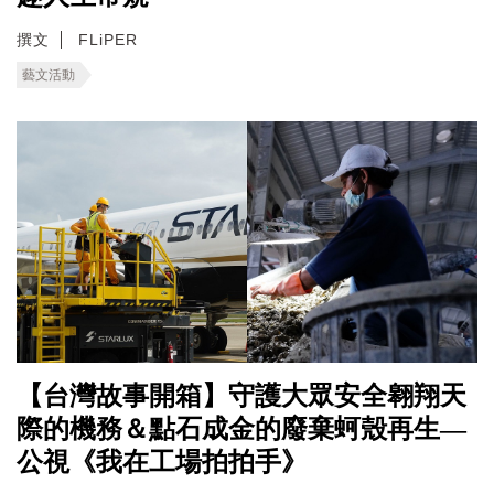
撰文
FLiPER
藝文活動
【台灣故事開箱】守護大眾安全翱翔天
際的機務＆點石成金的廢棄蚵殼再生—
公視《我在工場拍拍手》