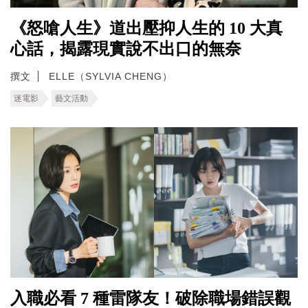
《怒嗆人生》道出壓抑人生的 10 大真
心話，揭露現實說不出口的無奈
撰文
ELLE（SYLVIA CHENG）
迷電影
藝文活動
入職必看 7 種雷隊友！破除職場錯誤觀