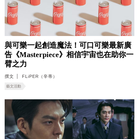
與可樂一起創造魔法！可口可樂最新廣
告《Masterpiece》相信宇宙也在助你一
臂之力
撰文
FLiPER（辛蒂）
藝文活動