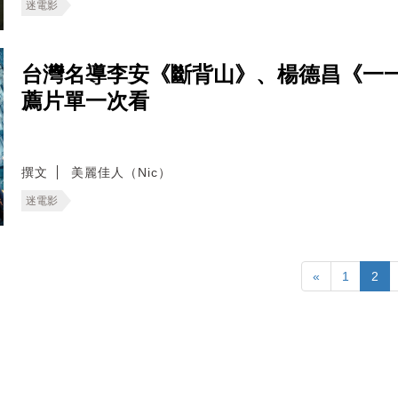
迷電影
台灣名導李安《斷背山》、楊德昌《一一
薦片單一次看
撰文
美麗佳人（Nic）
迷電影
«
1
2