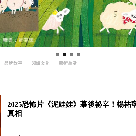
品牌故事
閱讀文化
藝術生活
2025恐怖片《泥娃娃》幕後祕辛！楊
真相