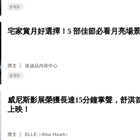
迷電影
宅家賞月好選擇！5 部佳節必看月亮場
撰文
迷誠品內容中心
迷電影
威尼斯影展榮獲長達15分鐘掌聲，舒淇
上映！
撰文
ELLE（Allie Hsieh）