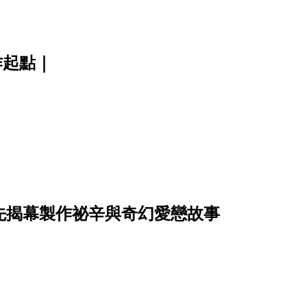
創作起點｜
搶先揭幕製作祕辛與奇幻愛戀故事