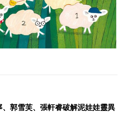
祐寧、郭雪芙、張軒睿破解泥娃娃靈異