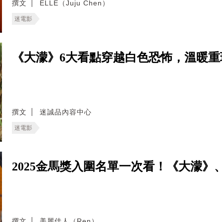
撰文
ELLE（Juju Chen）
迷電影
《大濛》6大看點穿越白色恐怖，溫暖重現
撰文
迷誠品內容中心
迷電影
2025金馬獎入圍名單一次看！《大濛
撰文
美麗佳人（Ren）