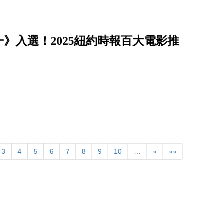
》入選！2025紐約時報百大電影推
3
4
5
6
7
8
9
10
…
»
»»