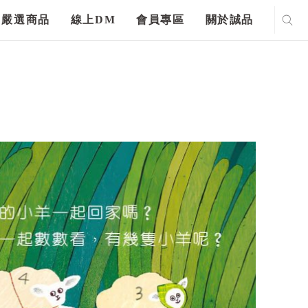
嚴選商品
線上DM
會員專區
關於誠品