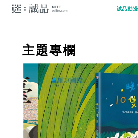
誠品動
主題專欄