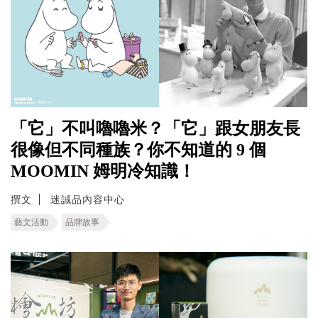
「它」不叫嚕嚕米？「它」跟女朋友長
很像但不同種族？你不知道的 9 個
MOOMIN 姆明冷知識！
撰文
迷誠品內容中心
藝文活動
品牌故事