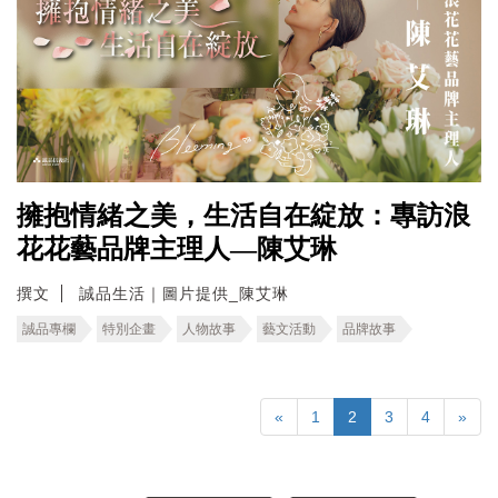
擁抱情緒之美，生活自在綻放：專訪浪
花花藝品牌主理人—陳艾琳
撰文
誠品生活｜圖片提供_陳艾琳
誠品專欄
特別企畫
人物故事
藝文活動
品牌故事
«
1
2
3
4
»