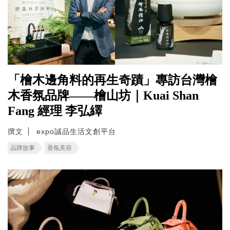
「檜木邊角料的再生奇蹟」專訪台灣檜
木香氛品牌——檜山坊｜Kuai Shan
Fang 經理 李弘繹
撰文
expo誠品生活文創平台
品牌故事
香氛美容