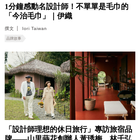
1分鐘感動名設計師！不單單是毛巾的
「今治毛巾」｜伊織
撰文
Iori Taiwan
品牌故事
「設計師理想的休日旅行」專訪旅宿品
牌——山里蒔花創辦人黃琇梅、林千弘