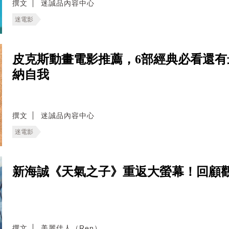
撰文
迷誠品內容中心
迷電影
皮克斯動畫電影推薦，6部經典必看還
納自我
撰文
迷誠品內容中心
迷電影
新海誠《天氣之子》重返大螢幕！回顧
撰文
美麗佳人（Ren）