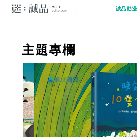
誠品動
主題專欄