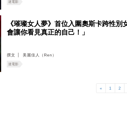
迷電影
《璀璨女人夢》首位入圍奧斯卡跨性別
會讓你看見真正的自己！」
撰文
美麗佳人（Ren）
迷電影
«
1
2