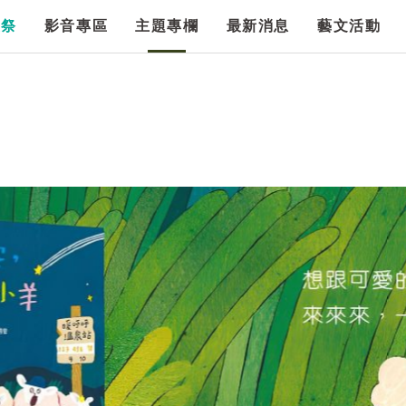
漫祭
影音專區
主題專欄
最新消息
藝文活動