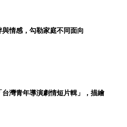
絆與情感，勾勒家庭不同面向
「台灣青年導演劇情短片輯」，描繪