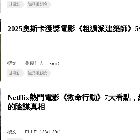
迷電影
誠品電影院
2025奧斯卡獲獎電影《粗獷派建築師》
撰文
美麗佳人（Ren）
迷電影
誠品電影院
Netflix熱門電影《救命行動》7大看
的陰謀真相
撰文
ELLE（Wei Wu）