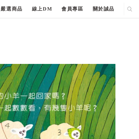
嚴選商品
線上DM
會員專區
關於誠品