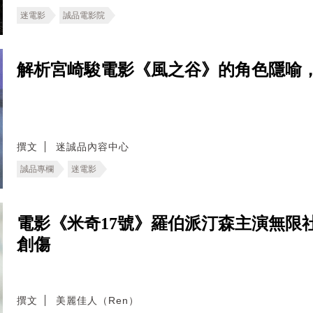
迷電影
誠品電影院
解析宮崎駿電影《風之谷》的角色隱喻
撰文
迷誠品內容中心
誠品專欄
迷電影
電影《米奇17號》羅伯派汀森主演無限
創傷
撰文
美麗佳人（Ren）