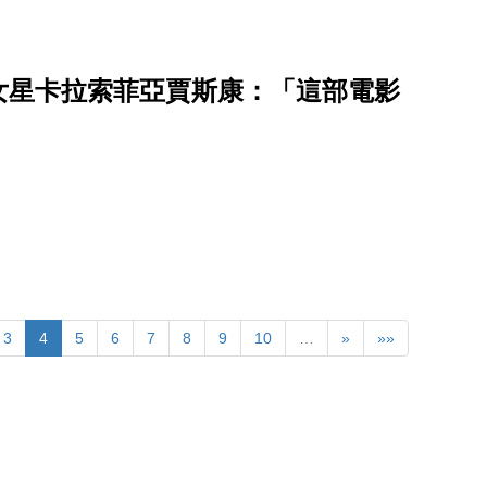
女星卡拉索菲亞賈斯康：「這部電影
3
4
5
6
7
8
9
10
…
»
»»