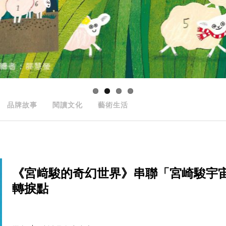
品牌故事
閱讀文化
藝術生活
《宮﨑駿的奇幻世界》串聯「宮崎駿宇
轉捩點