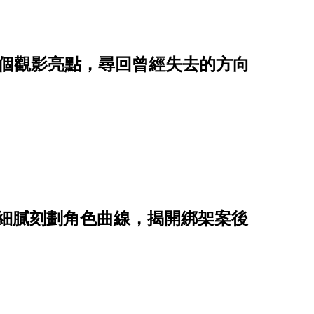
5個觀影亮點，尋回曾經失去的方向
點，細膩刻劃角色曲線，揭開綁架案後