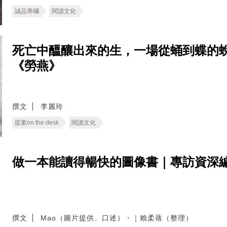
誠品專欄
閱讀文化
死亡中醞釀出來的生，一場從蛹到蝶的
《勞燕》
撰文
李麗玲
提案on the desk
閱讀文化
做一本能讀得暢快的圖像書｜專訪資深編
撰文
Mao（圖片提供、口述）・｜賴柔蒨（整理）