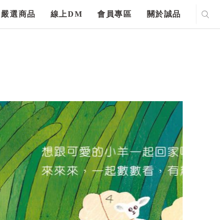
嚴選商品
線上DM
會員專區
關於誠品