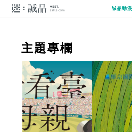
誠品動
主題專欄