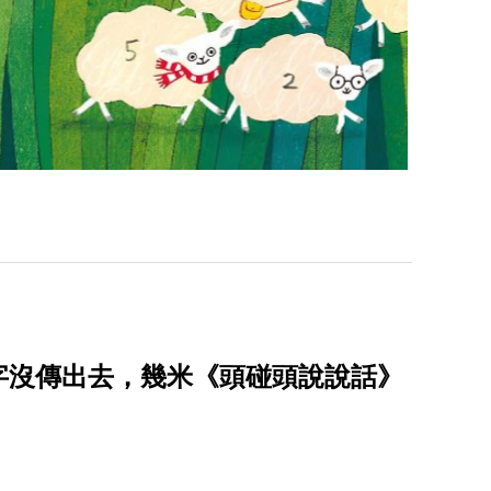
字沒傳出去，幾米《頭碰頭說說話》