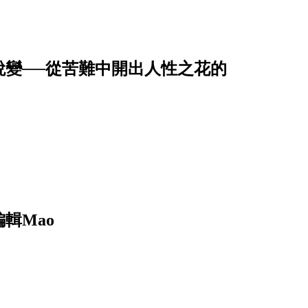
蛻變──從苦難中開出人性之花的
輯Mao