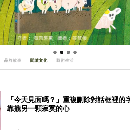
品牌故事
閱讀文化
藝術生活
「今天見面嗎？」重複刪除對話框裡的
靠攏另一顆寂寞的心