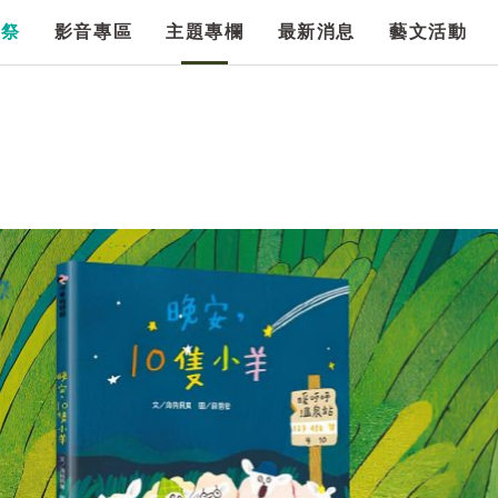
漫祭
影音專區
主題專欄
最新消息
藝文活動