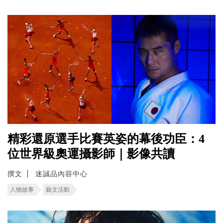
精彩還原選手比賽英姿的幕後功臣：4
位世界級奧運攝影師｜影像共讀
撰文
迷誠品內容中心
人物故事
藝文活動