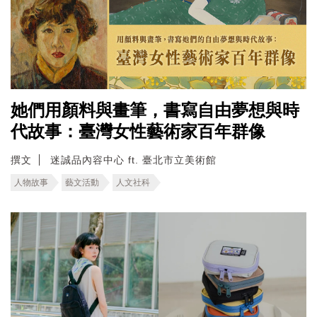
她們用顏料與畫筆，書寫自由夢想與時
代故事：臺灣女性藝術家百年群像
撰文
迷誠品內容中心 ft. 臺北市立美術館
人物故事
藝文活動
人文社科