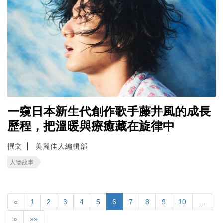
一窺日本新生代創作歌手藤井風的成長
歷程，把溫暖與療癒藏在旋律中
撰文
美麗佳人編輯部
人物故事
«
1
2
3
4
5
6
7
8
9
10
…
»
»»