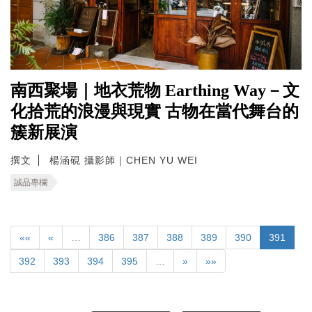
南西聚場｜地衣荒物 Earthing Way－文
化拾荒的浪漫與現實 古物在當代舞台的
簇新展演
撰文
楊涵硯 攝影師｜CHEN YU WEI
誠品專欄
««
«
…
386
387
388
389
390
391
392
393
394
395
…
»
»»