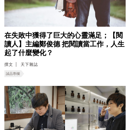
在失敗中獲得了巨大的心靈滿足；【閱
讀人】主編鄭俊德 把閱讀當工作，人生
起了什麼變化？
撰文
天下雜誌
誠品專欄