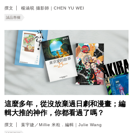
撰文
楊涵硯 攝影師｜CHEN YU WEI
誠品專欄
這麼多年，從沒放棄過日劇和漫畫；編
輯大推的神作，你都看過了嗎？
撰文
葉宇婕／Millie 米粒．編輯｜Julie Wang