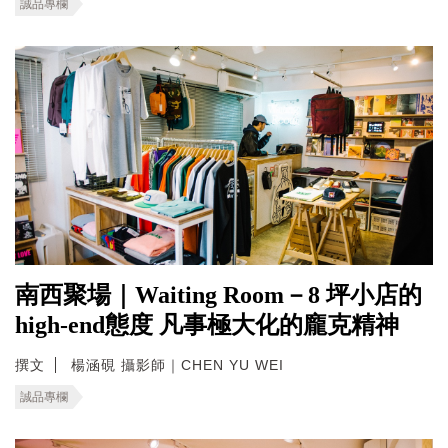
誠品專欄
南西聚場｜Waiting Room－8 坪小店的
high-end態度 凡事極大化的龐克精神
撰文
楊涵硯 攝影師｜CHEN YU WEI
誠品專欄