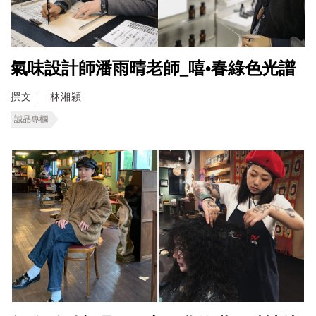
氣味設計師潘雨晴老師_嘻•春綠色光譜
撰文
林湘穎
誠品專欄