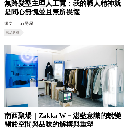
無路髮型主理人王寬：我的職人精神就
是問心無愧並且無所畏懼
撰文
石旻曜
誠品專欄
南西聚場｜Zakka W－湛藍意識的蛻變
關於空間與品味的解構與重塑