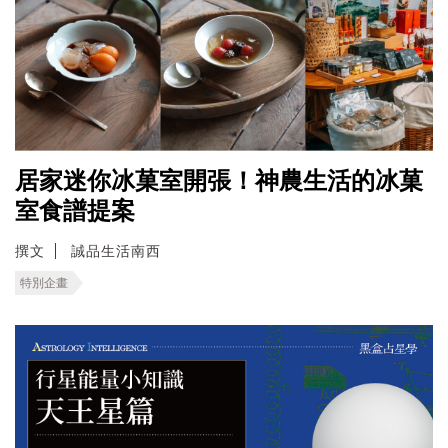
居家迷你冰菓室開張！神農生活的冰菓
室食譜提案
撰文
誠品生活南西
特別企畫