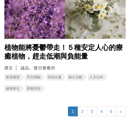
植物能將憂鬱帶走！５種安定人心的療
癒植物，趕走低潮與負能量
撰文
誠品。慢日療癒所
家居雜貨
手作體驗
特別企畫
藝文活動
人文社科
健康養生
香氛美容
1
2
3
4
5
»