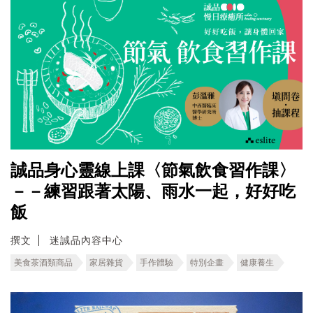
誠品身心靈線上課〈節氣飲食習作課〉
－－練習跟著太陽、雨水一起，好好吃
飯
撰文
迷誠品內容中心
美食茶酒類商品
家居雜貨
手作體驗
特別企畫
健康養生