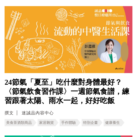
24節氣「夏至」吃什麼對身體最好？
〈節氣飲食習作課〉一週節氣食譜，練
習跟著太陽、雨水一起，好好吃飯
撰文
迷誠品內容中心
美食茶酒類商品
家居雜貨
手作體驗
特別企畫
健康養生