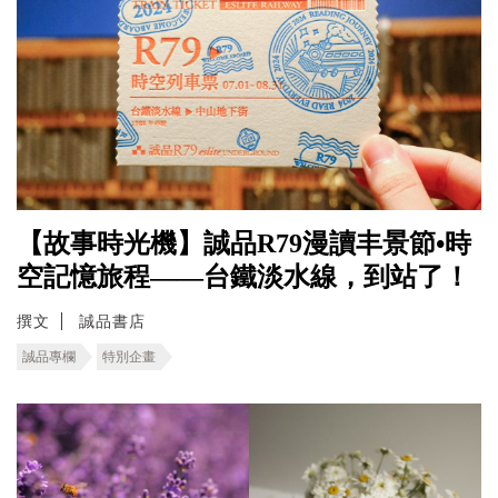
【故事時光機】誠品R79漫讀丰景節•時
空記憶旅程――台鐵淡水線，到站了！
撰文
誠品書店
誠品專欄
特別企畫