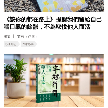
《該你的都在路上》提醒我們留給自己
喘口氣的餘韻，不為取悅他人而活
撰文
艾莉（作者）
心理勵志
作家專訪