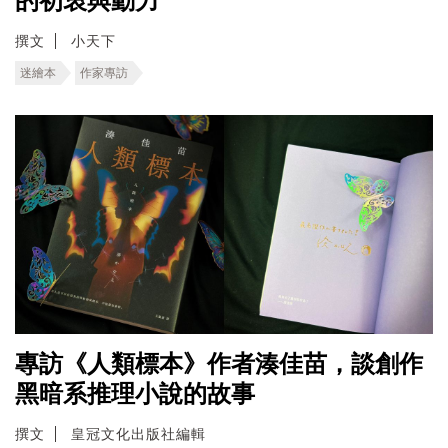
的初衷與動力
撰文
小天下
迷繪本
作家專訪
專訪《人類標本》作者湊佳苗，談創作
黑暗系推理小說的故事
撰文
皇冠文化出版社編輯