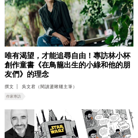
唯有渴望，才能追尋自由！專訪林小杯
創作童書《在鳥籠出生的小綠和他的朋
友們》的理念
撰文
吳文君（閱讀盪鞦韆主筆）
作家專訪