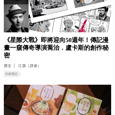
《星際大戰》即將迎向50週年！傳記漫
畫一窺傳奇導演喬治．盧卡斯的創作秘
密
撰文
江灝（譯者）
作家專訪