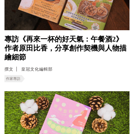
專訪《再來一杯的好天氣：午餐酒2》
作者原田比香，分享創作契機與人物描
繪細節
撰文
皇冠文化編輯部
作家專訪