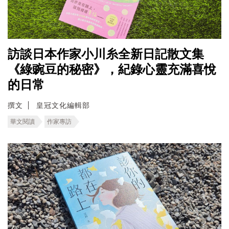
訪談日本作家小川糸全新日記散文集
《綠豌豆的秘密》，紀錄心靈充滿喜悅
的日常
撰文
皇冠文化編輯部
華文閱讀
作家專訪