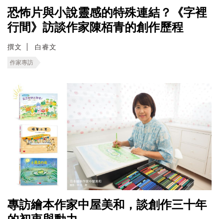
恐怖片與小說靈感的特殊連結？《字裡
行間》訪談作家陳栢青的創作歷程
撰文
白睿文
作家專訪
專訪繪本作家中屋美和，談創作三十年