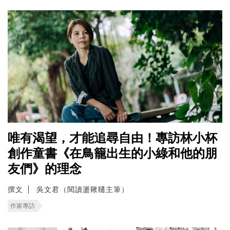
唯有渴望，才能追尋自由！專訪林小杯
創作童書《在鳥籠出生的小綠和他的朋
友們》的理念
撰文
吳文君（閱讀盪鞦韆主筆）
作家專訪