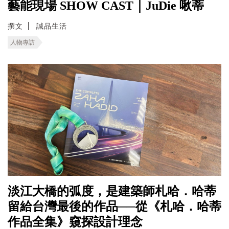
藝能現場 SHOW CAST｜JuDie 啾蒂
撰文
誠品生活
人物專訪
淡江大橋的弧度，是建築師札哈．哈蒂
留給台灣最後的作品──從《札哈．哈蒂
作品全集》窺探設計理念