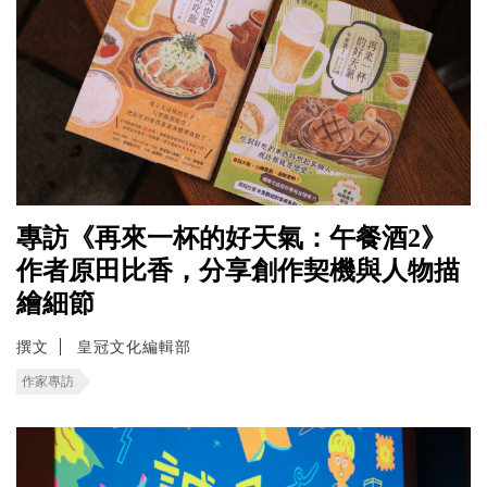
專訪《再來一杯的好天氣：午餐酒2》
作者原田比香，分享創作契機與人物描
繪細節
撰文
皇冠文化編輯部
作家專訪