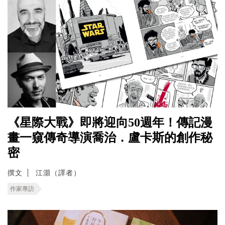
《星際大戰》即將迎向50週年！傳記漫
畫一窺傳奇導演喬治．盧卡斯的創作秘
密
撰文
江灝（譯者）
作家專訪