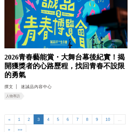
2026青春藝能賞・大舞台幕後紀實！揭
開獲獎者的心路歷程，找回青春不設限
的勇氣
撰文
迷誠品內容中心
人物專訪
«
1
2
3
4
5
6
7
8
9
10
…
»
»»