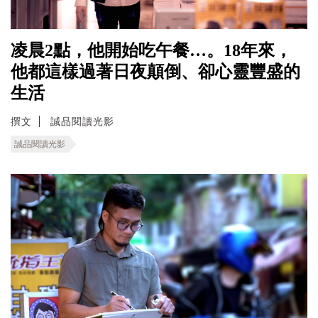
凌晨2點，他開始吃午餐…。18年來，
他都這樣過著日夜顛倒、卻心靈豐盛的
生活
撰文
誠品閱讀光影
誠品閱讀光影