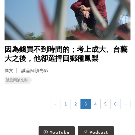
因為錢買不到時間的；考上成大、台藝
大之後，他卻選擇回鄉種鳳梨
撰文
誠品閱讀光影
誠品閱讀光影
«
1
2
3
4
5
6
»