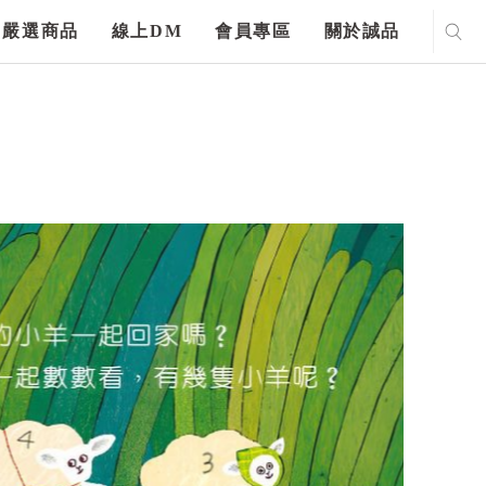
嚴選商品
線上DM
會員專區
關於誠品