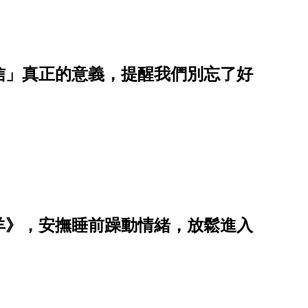
信」真正的意義，提醒我們別忘了好
羊》，安撫睡前躁動情緒，放鬆進入