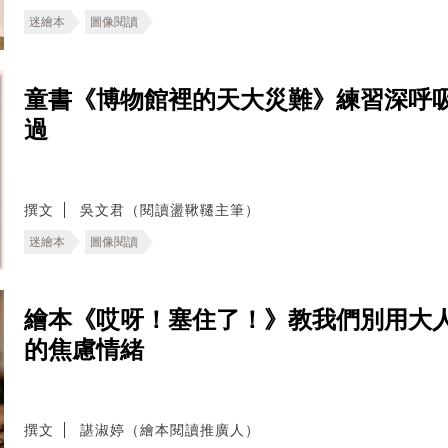
迷繪本
圖像閱讀
童書《博物館裡的天大災難》練習深呼
過
撰文
吳文君（閱讀盪鞦韆主筆）
迷繪本
圖像閱讀
繪本《哎呀！塞住了！》教我們別用大
的焦慮情緒
撰文
諶淑婷（繪本閱讀推廣人）