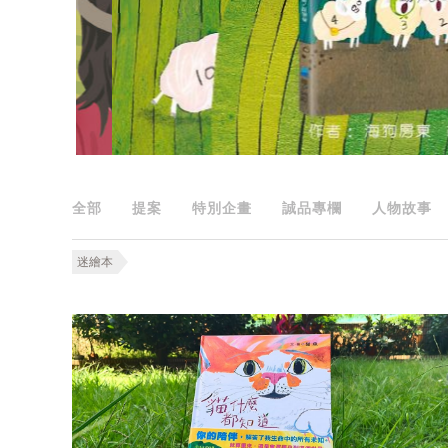
全部
提案
特別企畫
誠品專欄
人物故事
迷繪本