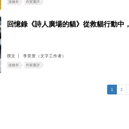
迷繪本
作家書評
回憶錄《詩人廣場的貓》從救貓行動中
撰文
李奕萱（文字工作者）
迷繪本
作家書評
1
2