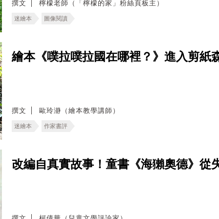
撰文
檸檬老師（「檸檬的家」粉絲頁板主）
迷繪本
圖像閱讀
繪本《噗拉噗拉國在哪裡？》進入剪紙
撰文
歐玲瀞（繪本教學講師）
迷繪本
作家書評
改編自真實故事！童書《海獺奧德》從
撰文
柯倩華（兒童文學評論家）