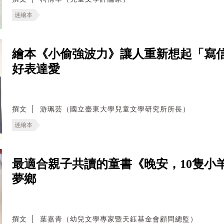
迷繪本
繪本《小偷強波力》讓人重新想起「寫
好表達愛
撰文
游珮芸（國立臺東大學兒童文學研究所所長）
迷繪本
最適合親子共讀的童書《晚安，10隻小
夢鄉
撰文
葉嘉青（幼兒文學專家暨天鈺基金會顧問總監）