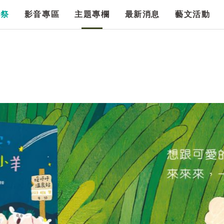
漫祭
影音專區
主題專欄
最新消息
藝文活動