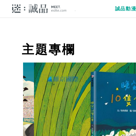
誠品動
主題專欄