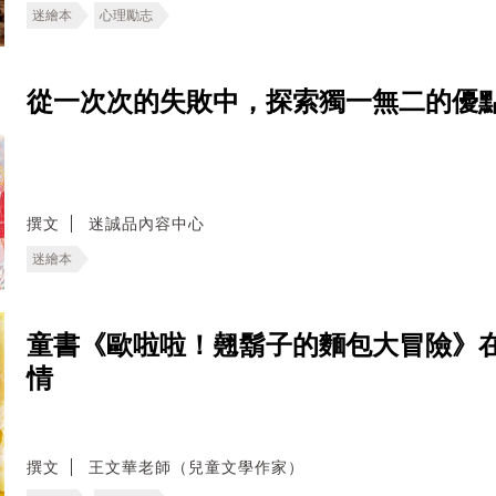
迷繪本
心理勵志
從一次次的失敗中，探索獨一無二的優
撰文
迷誠品內容中心
迷繪本
童書《歐啦啦！翹鬍子的麵包大冒險》
情
撰文
王文華老師（兒童文學作家）