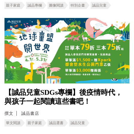
親子家庭
誠品專欄
圖像閱讀
特別企畫
誠品兒童
【誠品兒童SDGs專欄】後疫情時代，
與孩子一起閱讀這些書吧！
撰文
誠品書店
華文閱讀
親子家庭
誠品選書
誠品兒童