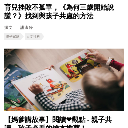
育兒挫敗不孤單，《為何三歲開始說
謊？》找到與孩子共處的方法
撰文
諶淑婷
親子家庭
人文社科
【媽爹講故事】閱讀❤觀點 - 親子共