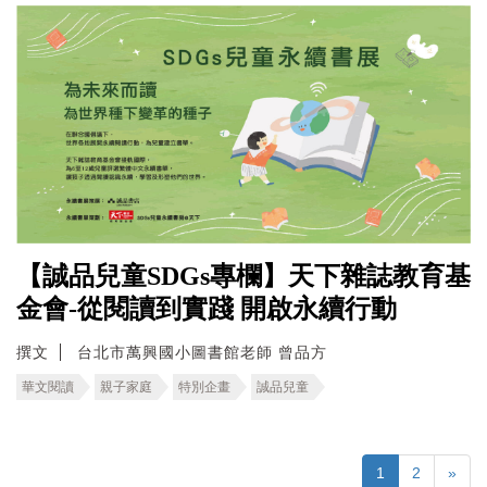
【誠品兒童SDGs專欄】天下雜誌教育基
金會-從閱讀到實踐 開啟永續行動
撰文
台北市萬興國小圖書館老師 曾品方
華文閱讀
親子家庭
特別企畫
誠品兒童
1
2
»