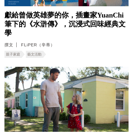
獻給曾做英雄夢的你，插畫家YuanChi
筆下的《水滸傳》，沉浸式回味經典文
學
撰文
FLiPER（辛蒂）
親子家庭
藝文活動