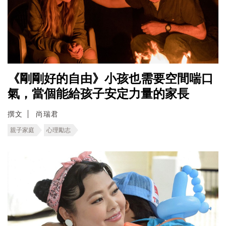
《剛剛好的自由》小孩也需要空間喘口
氣，當個能給孩子安定力量的家長
撰文
尚瑞君
親子家庭
心理勵志