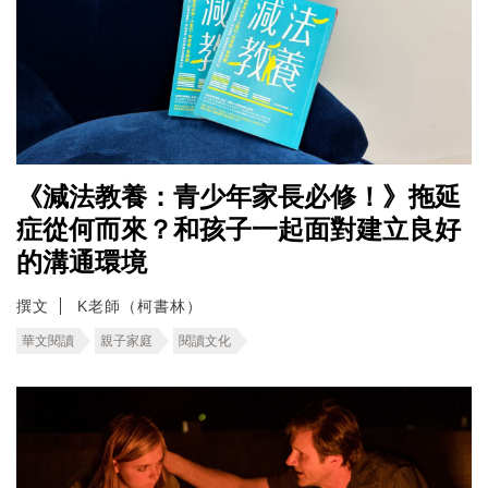
《減法教養：青少年家長必修！》拖延
症從何而來？和孩子一起面對建立良好
的溝通環境
撰文
K老師（柯書林）
華文閱讀
親子家庭
閱讀文化