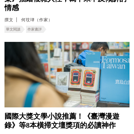
情感
撰文
何玟珒（作家）
華文閱讀
作家書評
國際大獎文學小說推薦！《臺灣漫遊
錄》等8本橫掃文壇獎項的必讀神作