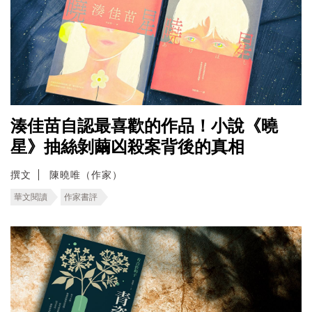
湊佳苗自認最喜歡的作品！小說《曉
星》抽絲剝繭凶殺案背後的真相
撰文
陳曉唯（作家）
華文閱讀
作家書評