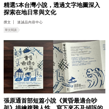
精選5本台灣小說，透過文字地圖深入
探索在地日常與文化
撰文
迷誠品內容中心
華文閱讀
張原通首部短篇小說《黃昏最適合吵
架》描繪複雜人性，寫下來不及傾訴的