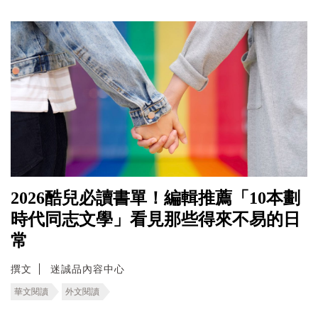
2026酷兒必讀書單！編輯推薦「10本劃
時代同志文學」看見那些得來不易的日
常
撰文
迷誠品內容中心
華文閱讀
外文閱讀