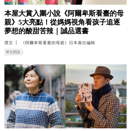
本屋大賞入圍小說《阿爾卑斯看臺的母
親》5大亮點！從媽媽視角看孩子追逐
夢想的酸甜苦辣｜誠品選書
撰文
《阿爾卑斯看臺的母親》日本責任編輯
華文閱讀