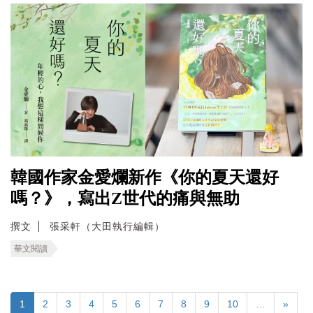
韓國作家金愛爛新作《你的夏天還好
嗎？》，寫出Z世代的痛與無助
撰文
張采軒（大田執行編輯）
華文閱讀
1
2
3
4
5
6
7
8
9
10
…
»