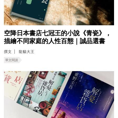
空降日本書店七冠王的小說《青瓷》，
描繪不同家庭的人性百態｜誠品選書
撰文
龍貓大王
華文閱讀