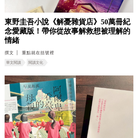
東野圭吾小說《解憂雜貨店》50萬冊紀
念愛藏版！帶你從故事解救想被理解的
情緒
撰文
重點就在括號裡
華文閱讀
閱讀文化