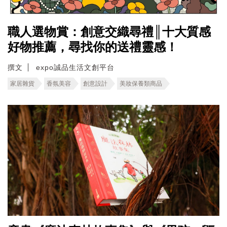
職人選物賞：創意交織尋禮║十大質感
好物推薦，尋找你的送禮靈感！
撰文
expo誠品生活文創平台
家居雜貨
香氛美容
創意設計
美妝保養類商品