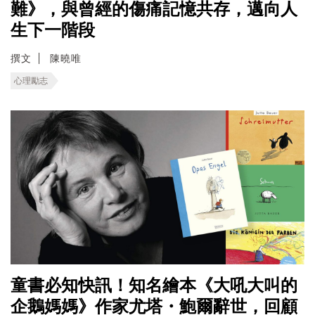
難》，與曾經的傷痛記憶共存，邁向人
生下一階段
撰文
陳曉唯
心理勵志
童書必知快訊！知名繪本《大吼大叫的
企鵝媽媽》作家尤塔・鮑爾辭世，回顧