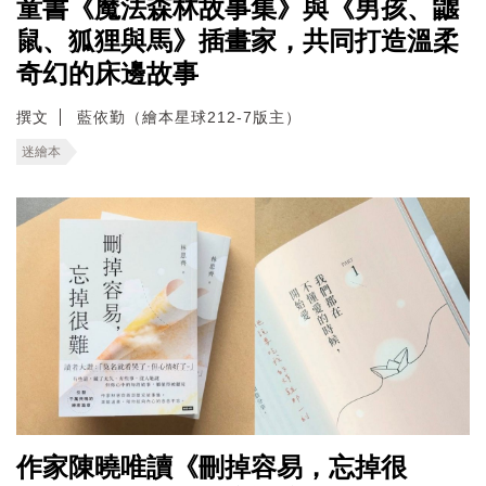
童書《魔法森林故事集》與《男孩、鼴
鼠、狐狸與馬》插畫家，共同打造溫柔
奇幻的床邊故事
撰文
藍依勤（繪本星球212-7版主）
迷繪本
作家陳曉唯讀《刪掉容易，忘掉很