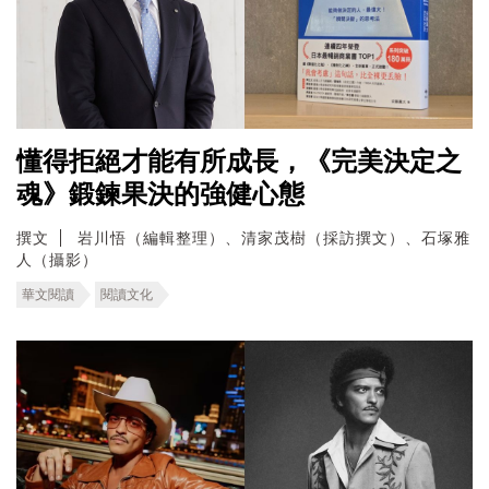
懂得拒絕才能有所成長，《完美決定之
魂》鍛鍊果決的強健心態
撰文
岩川悟（編輯整理）、清家茂樹（採訪撰文）、石塚雅
人（攝影）
華文閱讀
閱讀文化