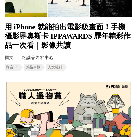
用 iPhone 就能拍出電影級畫面！手機
攝影界奧斯卡 IPPAWARDS 歷年精彩作
品一次看｜影像共讀
撰文
迷誠品內容中心
影音3C
誠品專欄
人文社科