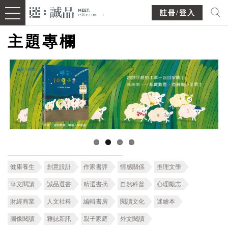
註冊/登入
主題專欄
健康養生
創意設計
作家書評
情感關係
推理文學
華文閱讀
誠品選書
精選書摘
自然科普
心理勵志
財經商業
人文社科
編輯書房
閱讀文化
迷繪本
圖像閱讀
雜誌新訊
親子家庭
外文閱讀