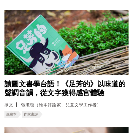
讀圖文書學台語！《足芳的》以味道的
聲調音韻，從文字獲得感官體驗
撰文
張淑瓊（繪本評論家、兒童文學工作者）
迷繪本
作家書評