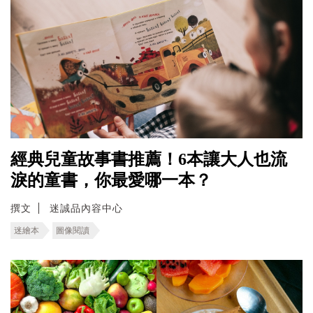
經典兒童故事書推薦！6本讓大人也流
淚的童書，你最愛哪一本？
撰文
迷誠品內容中心
迷繪本
圖像閱讀