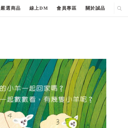
嚴選商品
線上DM
會員專區
關於誠品