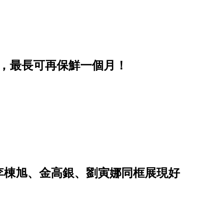
步，最長可再保鮮一個月！
李棟旭、金高銀、劉寅娜同框展現好