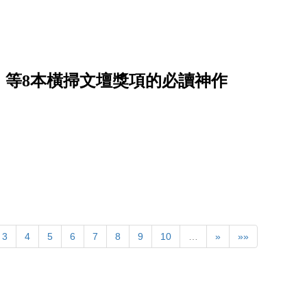
》等8本橫掃文壇獎項的必讀神作
3
4
5
6
7
8
9
10
…
»
»»