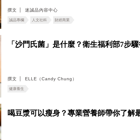
撰文
迷誠品內容中心
誠品專欄
人文社科
財經商業
「沙門氏菌」是什麼？衛生福利部7步
撰文
ELLE（Candy Chung）
健康養生
喝豆漿可以瘦身？專業營養師帶你了解