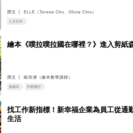
撰文
ELLE（Teresa Chu、Olivia Chiu）
人文社科
繪本《噗拉噗拉國在哪裡？》進入剪紙
撰文
歐玲瀞（繪本教學講師）
迷繪本
作家書評
找工作新指標！新幸福企業為員工從通
生活