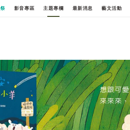
漫祭
影音專區
主題專欄
最新消息
藝文活動