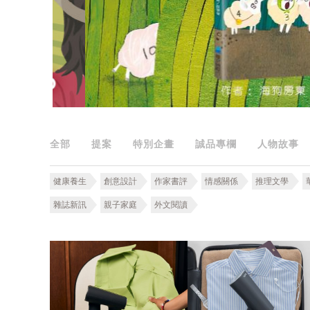
全部
提案
特別企畫
誠品專欄
人物故事
健康養生
創意設計
作家書評
情感關係
推理文學
雜誌新訊
親子家庭
外文閱讀