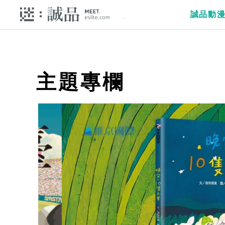
誠品動
主題專欄