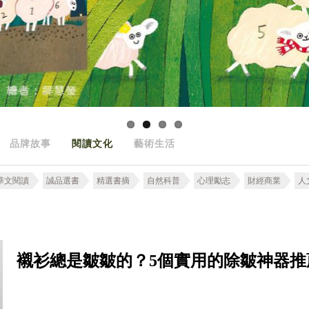
品牌故事
閱讀文化
藝術生活
華文閱讀
誠品選書
精選書摘
自然科普
心理勵志
財經商業
人
襯衫總是皺皺的？5個實用的除皺神器