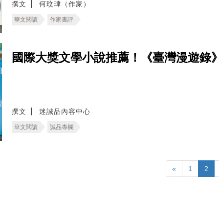
撰文
何玟珒（作家）
華文閱讀
作家書評
國際大獎文學小說推薦！《臺灣漫遊錄
撰文
迷誠品內容中心
華文閱讀
誠品專欄
«
1
2