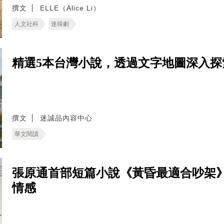
撰文
ELLE（Alice Li）
人文社科
迷韓劇
精選5本台灣小說，透過文字地圖深入探
撰文
迷誠品內容中心
華文閱讀
張原通首部短篇小說《黃昏最適合吵架
情感