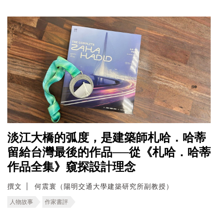
淡江大橋的弧度，是建築師札哈．哈蒂
留給台灣最後的作品──從《札哈．哈蒂
作品全集》窺探設計理念
撰文
何震寰（陽明交通大學建築研究所副教授）
人物故事
作家書評