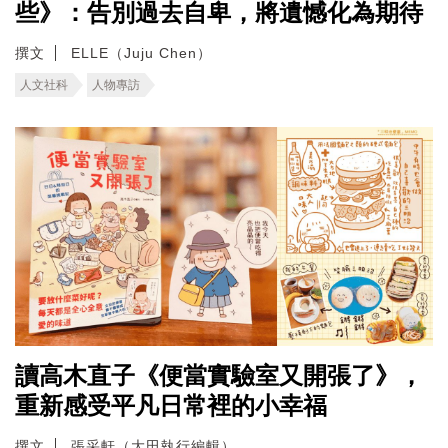
些》：告別過去自卑，將遺憾化為期待
撰文
ELLE（Juju Chen）
人文社科
人物專訪
讀高木直子《便當實驗室又開張了》，
重新感受平凡日常裡的小幸福
撰文
張采軒（大田執行編輯）