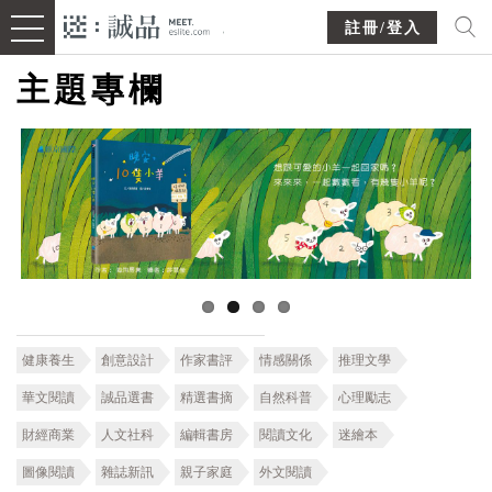
註冊/登入
主題專欄
健康養生
創意設計
作家書評
情感關係
推理文學
華文閱讀
誠品選書
精選書摘
自然科普
心理勵志
財經商業
人文社科
編輯書房
閱讀文化
迷繪本
圖像閱讀
雜誌新訊
親子家庭
外文閱讀