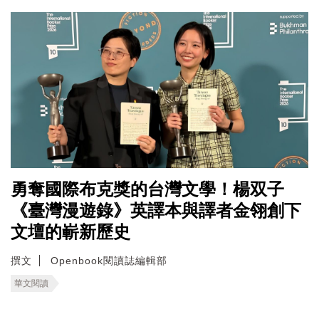
勇奪國際布克獎的台灣文學！楊双子
《臺灣漫遊錄》英譯本與譯者金翎創下
文壇的嶄新歷史
撰文
Openbook閱讀誌編輯部
華文閱讀