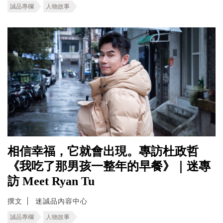
誠品專欄
人物故事
相信幸福，它就會出現。專訪杜政哲
《我吃了那男孩一整年的早餐》｜迷專
訪 Meet Ryan Tu
撰文
迷誠品內容中心
誠品專欄
人物故事