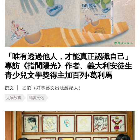
「唯有透過他人，才能真正認識自己」
專訪《指間陽光》作者、義大利安徒生
青少兒文學獎得主加百列•葛利馬
撰文
乙凌（好事藝文出版經紀人）
人物故事
閱讀文化