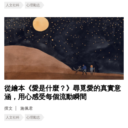
人文社科
心理勵志
從繪本《愛是什麼？》尋覓愛的真實意
涵，用心感受每個流動瞬間
撰文
施佩君
人文社科
心理勵志