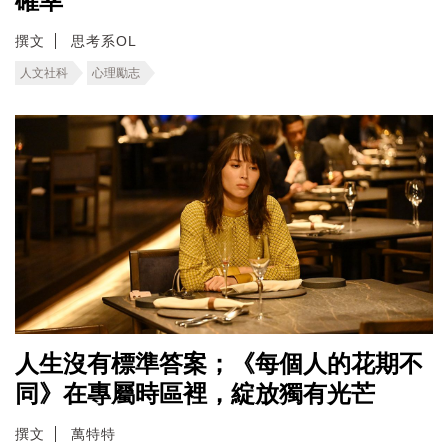
確幸
撰文
思考系OL
人文社科
心理勵志
人生沒有標準答案；《每個人的花期不
同》在專屬時區裡，綻放獨有光芒
撰文
萬特特