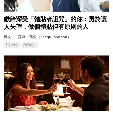
獻給深受「體貼者詛咒」的你：勇於讓
人失望，做個體貼但有原則的人
撰文
賈姬．瑪森（Jacqui Marson）
人文社科
心理勵志