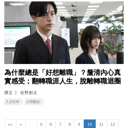
為什麼總是「好想離職」？釐清內心真
實感受；翻轉職涯人生，脫離轉職迴圈
撰文
佐野創太
人文社科
心理勵志
««
«
…
5
6
7
8
9
10
11
12