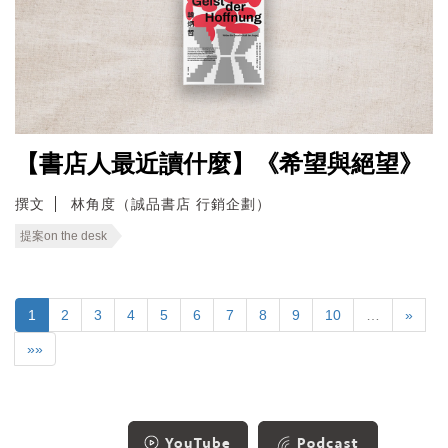
【書店人最近讀什麼】《希望與絕望》
撰文
林角度（誠品書店 行銷企劃）
提案on the desk
1
2
3
4
5
6
7
8
9
10
…
»
»»