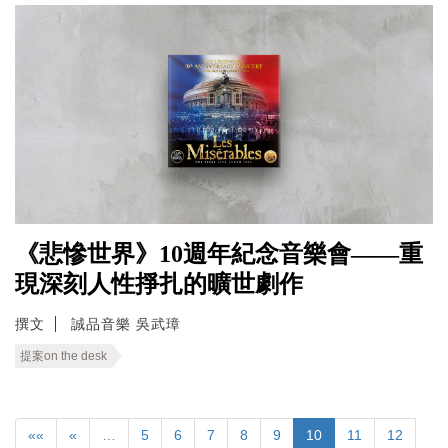
《悲慘世界》10週年紀念音樂會——重
現深刻人性掙扎的曠世劇作
撰文
誠品音樂 吳武璋
提案on the desk
««
«
…
5
6
7
8
9
10
11
12