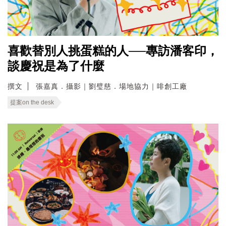
喜歡替別人挑蛋糕的人──專訪潘客印，
談慶祝是為了什麼
撰文
張嘉真．攝影｜劉璧慈．場地協力｜啡創工廠
提案on the desk