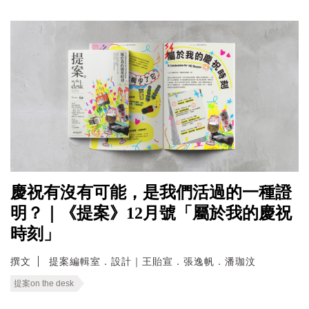
慶祝有沒有可能，是我們活過的一種證
明？｜《提案》12月號「屬於我的慶祝
時刻」
撰文
提案編輯室．設計｜王貽宣．張逸帆．潘珈汶
提案on the desk