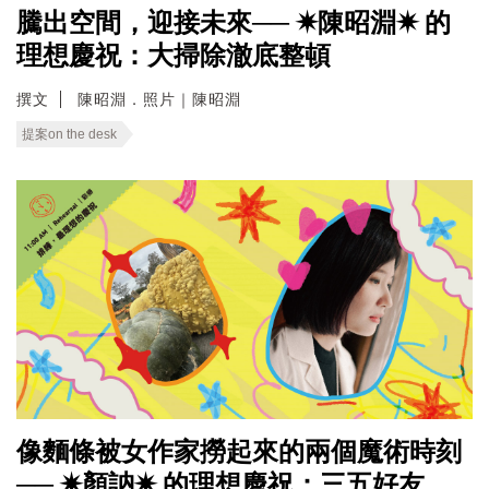
騰出空間，迎接未來── ✷陳昭淵✷ 的
理想慶祝：大掃除澈底整頓
撰文
陳昭淵．照片｜陳昭淵
提案on the desk
像麵條被女作家撈起來的兩個魔術時刻
── ✷顏訥✷ 的理想慶祝：三五好友，