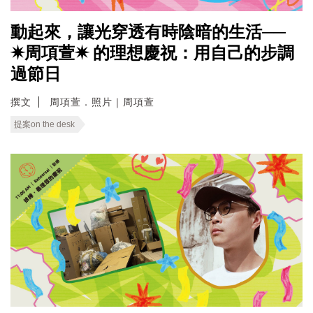
動起來，讓光穿透有時陰暗的生活──
✷周項萱✷ 的理想慶祝：用自己的步調
過節日
撰文
周項萱．照片｜周項萱
提案on the desk