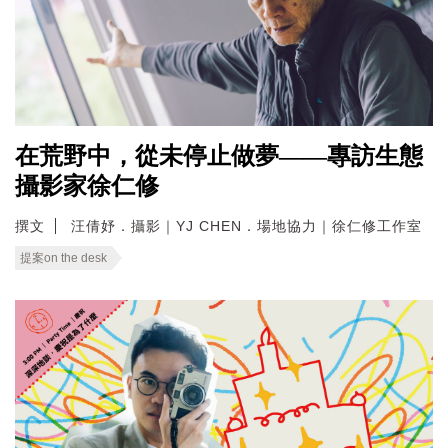
在荒野中，從未停止做夢——專訪生態
攝影家徐仁修
撰文
汪倩妤．攝影｜YJ CHEN．場地協力｜徐仁修工作室
提案on the desk