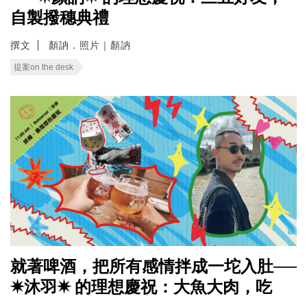
自製撥穗典禮
撰文
顏訥．照片｜顏訥
提案on the desk
就著啤酒，把所有感情拌成一坨入肚──
✷沐羽✷ 的理想慶祝：大魚大肉，吃