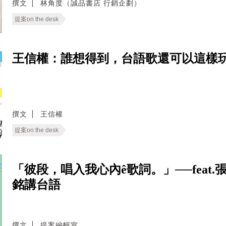
撰文
林角度（誠品書店 行銷企劃）
提案on the desk
王信權：誰想得到，台語歌還可以這樣玩
撰文
王信權
提案on the desk
「彼段，唱入我心內ê歌詞。」──fea
銘講台語
撰文
提案編輯室