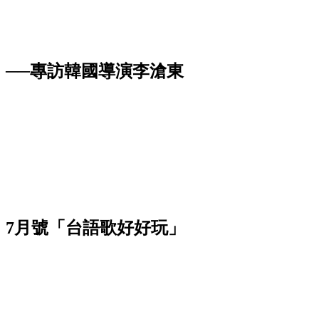
──專訪韓國導演李滄東
》7月號「台語歌好好玩」