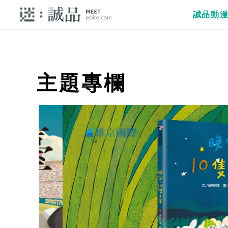
誠品動
主題專欄