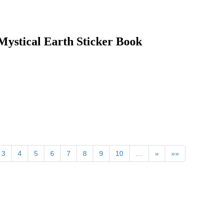
 Earth Sticker Book
3
4
5
6
7
8
9
10
…
»
»»