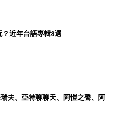
？近年台語專輯8選
t.張瑞夫、亞特聊聊天、阿愷之聲、阿