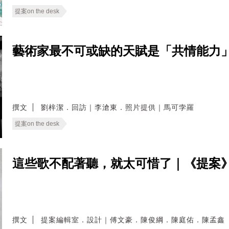
提案on the desk
藝術家最不可或缺的天賦是「共情能力」
撰文
劉梓潔．回訪｜李滄東．照片提供｜馬可孛羅
提案on the desk
這些歌不配著聽，就太可惜了｜《提案
撰文
提案編輯室．設計｜傅文豪．陳俊綱．陳庭佑．陳孟鑫