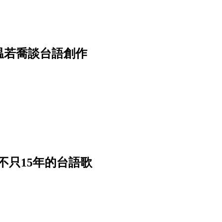
温若喬談台語創作
不只15年的台語歌