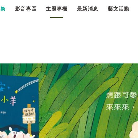
漫祭
影音專區
主題專欄
最新消息
藝文活動