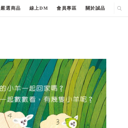
嚴選商品
線上DM
會員專區
關於誠品