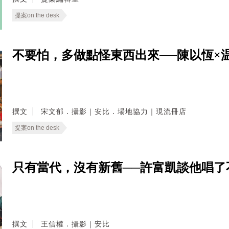
提案on the desk
不要怕，多做點怪東西出來──陳以恆×
撰文
宋文郁．攝影｜安比．場地協力｜現流冊店
提案on the desk
只有當代，沒有新舊──許富凱談他唱了
撰文
王信權．攝影｜安比