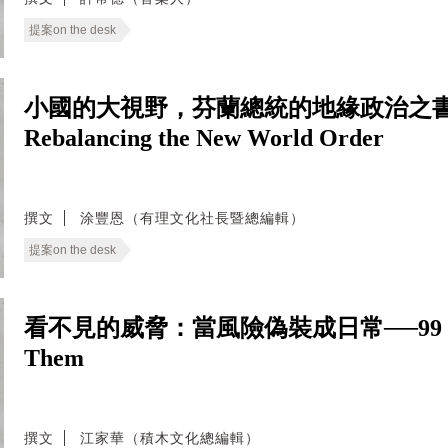
提案on the desk
小國的大視野，芬蘭總統的地緣政治之書──The T
Rebalancing the New World Order
撰文
涂豐恩（有理文化社長暨總編輯）
提案on the desk
看不見的威脅：當風險偽裝成日常──99 Ways to
Them
撰文
江家華（積木文化總編輯）