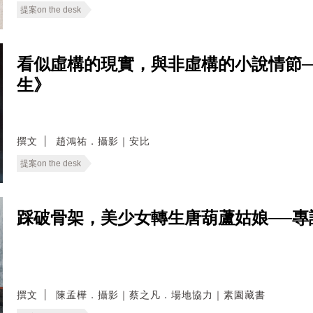
提案on the desk
看似虛構的現實，與非虛構的小說情節
生》
撰文
趙鴻祐．攝影｜安比
提案on the desk
踩破骨架，美少女轉生唐葫蘆姑娘──
撰文
陳孟樺．攝影｜蔡之凡．場地協力｜素園藏書