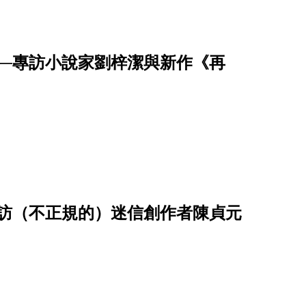
──專訪小說家劉梓潔與新作《再
專訪（不正規的）迷信創作者陳貞元