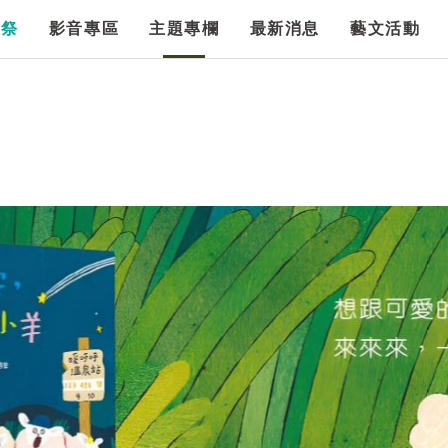
漫祭
影音專區
主題專欄
最新消息
藝文活動