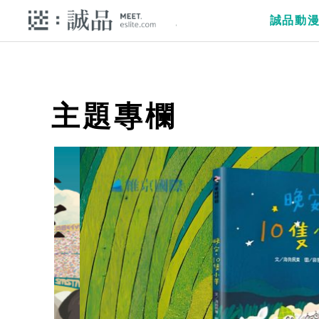
誠品動
主題專欄