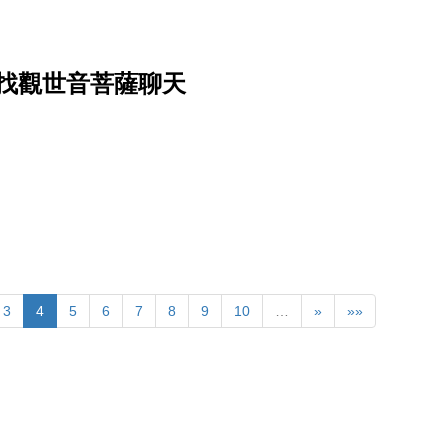
找觀世音菩薩聊天
3
4
5
6
7
8
9
10
…
»
»»