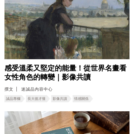
感受溫柔又堅定的能量！從世界名畫看
女性角色的轉變｜影像共讀
撰文
迷誠品內容中心
誠品專欄
長大後才懂
影像共讀
情感關係