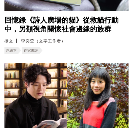
回憶錄《詩人廣場的貓》從救貓行動
中，另類視角關懷社會邊緣的族群
撰文
李奕萱（文字工作者）
迷繪本
作家書評