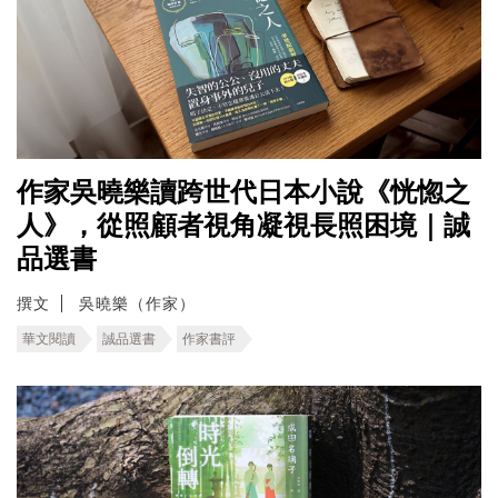
作家吳曉樂讀跨世代日本小說《恍惚之
人》，從照顧者視角凝視長照困境｜誠
品選書
撰文
吳曉樂（作家）
華文閱讀
誠品選書
作家書評