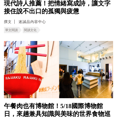
現代詩人推薦！把情緒寫成詩，讓文字
接住說不出口的孤獨與疲憊
撰文
迷誠品內容中心
華文閱讀
閱讀文化
午餐肉也有博物館！5/18國際博物館
日，來趟兼具知識與美味的世界食物巡