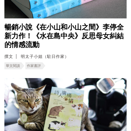
暢銷小說《在小山和小山之間》李停全
新力作！《水在島中央》反思母女糾結
的情感流動
撰文
明太子小姐（駐日作家）
華文閱讀
作家書評