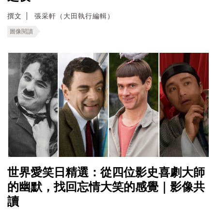
撰文
張采軒（大田執行編輯）
圖像閱讀
世界愛笑日精選：從四位影史喜劇大師
的幽默，找回忘情大笑的感覺｜影像共
讀