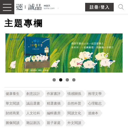
註冊/登入
主題專欄
健康養生
創意設計
作家書評
情感關係
推理文學
華文閱讀
誠品選書
精選書摘
自然科普
心理勵志
財經商業
人文社科
編輯書房
閱讀文化
迷繪本
圖像閱讀
雜誌新訊
親子家庭
外文閱讀