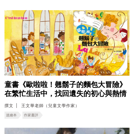
童書《歐啦啦！翹鬍子的麵包大冒險》
在繁忙生活中，找回遺失的初心與熱情
撰文
王文華老師（兒童文學作家）
迷繪本
作家書評