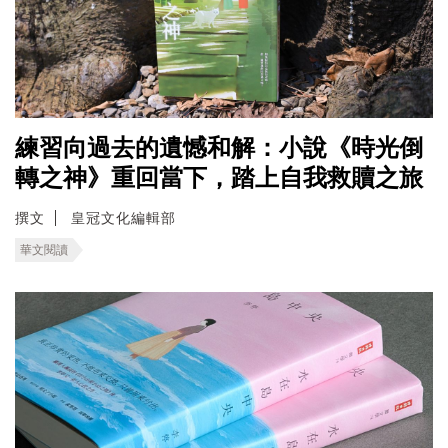
練習向過去的遺憾和解：小說《時光倒
轉之神》重回當下，踏上自我救贖之旅
撰文
皇冠文化編輯部
華文閱讀